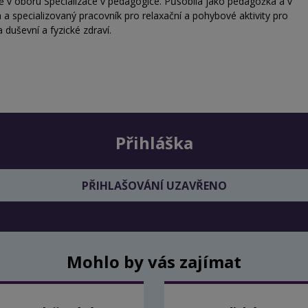
ě v oboru Specializace v pedagogice. Působila jako pedagožka a v
a a
specializovaný pracovník pro relaxační a pohybové aktivity pro
duševní a fyzické zdraví
.
Přihláška
PŘIHLAŠOVÁNÍ UZAVŘENO
Mohlo by vás zajímat