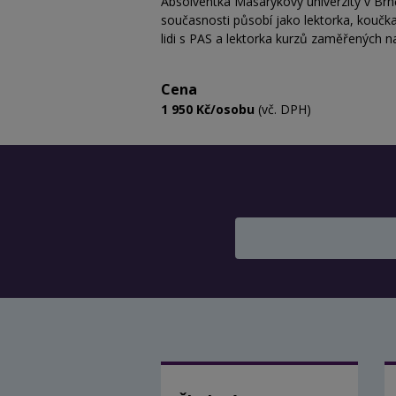
Absolventka Masarykovy univerzity v Brn
současnosti působí jako lektorka, koučk
lidi s PAS a
lektorka kurzů
zaměřených na 
Cena
1 950 Kč/osobu
(vč. DPH)