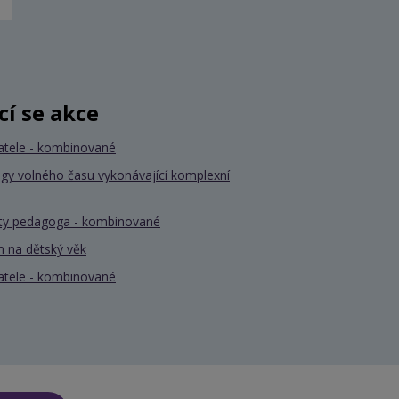
ící se akce
atele - kombinované
gy volného času vykonávající komplexní
nty pedagoga - kombinované
 na dětský věk
atele - kombinované