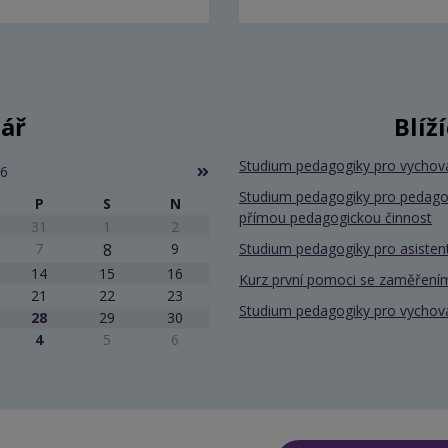
ář
Blíž
Studium pedagogiky pro vychov
26
Studium pedagogiky pro pedago
P
S
N
přímou pedagogickou činnost
31
1
2
7
8
9
Studium pedagogiky pro asiste
14
15
16
Kurz první pomoci se zaměřením
21
22
23
Studium pedagogiky pro vychov
28
29
30
4
5
6