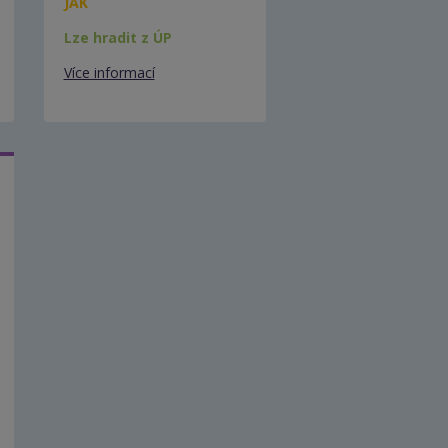
JAK
Lze hradit z ÚP
Více informací