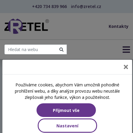
+420 734 839 966
info@zretel.cz
Kontakty
← Relaxační a dechové techniky proti stresu (webi...
Používáme cookies, abychom Vám umožnili pohodlné
šablony
prohlížení webu, a díky analýze provozu webu neustále
Relaxační a dechové
zlepšovali jeho funkce, výkon a použitelnost.
techniky proti stresu
Přijmout vše
(webinář)
Nastavení