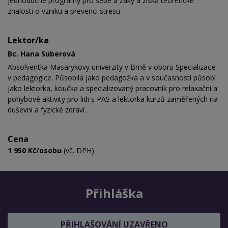
jednoduché programy pro sebe a žáky a získá teoretické
znalosti o vzniku a prevenci stresu.
Lektor/ka
Bc. Hana Suberová
Absolventka Masarykovy univerzity v Brně v oboru Specializace
v pedagogice. Působila jako pedagožka a v současnosti působí
jako lektorka, koučka a
specializovaný pracovník pro relaxační a
pohybové aktivity pro lidi s PAS a
lektorka kurzů
zaměřených na
duševní a fyzické zdraví
.
Cena
1 950 Kč/osobu
(vč. DPH)
Přihláška
PŘIHLAŠOVÁNÍ UZAVŘENO