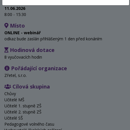
Termín
11.06.2026
8:00 - 15:30
Místo
ONLINE - webinář
odkaz bude zaslán přihlášeným 1 den před konáním
Hodinová dotace
8 vyučovacích hodin
Pořádající organizace
Zřetel, s.r.o.
Cílová skupina
Chůvy
Učitelé MŠ
Učitelé 1. stupně ZŠ
Učitelé 2. stupně ZŠ
Učitelé SŠ
Pedagogové volného času