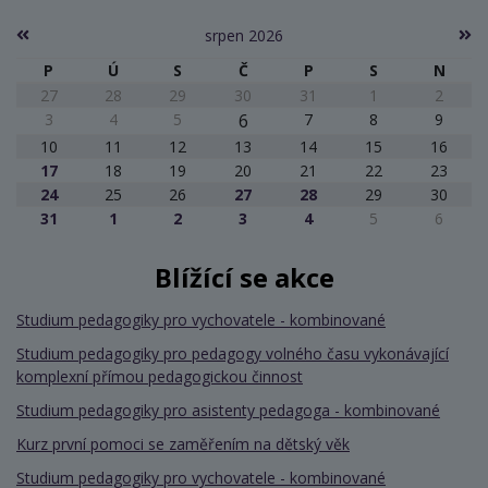
srpen 2026
P
Ú
S
Č
P
S
N
27
28
29
30
31
1
2
3
4
5
6
7
8
9
10
11
12
13
14
15
16
17
18
19
20
21
22
23
24
25
26
27
28
29
30
31
1
2
3
4
5
6
Blížící se akce
Studium pedagogiky pro vychovatele - kombinované
Studium pedagogiky pro pedagogy volného času vykonávající
komplexní přímou pedagogickou činnost
Studium pedagogiky pro asistenty pedagoga - kombinované
Kurz první pomoci se zaměřením na dětský věk
Studium pedagogiky pro vychovatele - kombinované