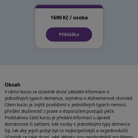
1690 Kč / osoba
Přihláška
Obsah
V rámci kurzu se účastník dozví základní informace o
jednotlivých typech demence, zejména o Alzheimerově chorobě.
Cílem kurzu je zvýšit povědomí o jednotlivých typech nemocí,
předání zkušeností z praxe a doporučení postupů péče.
Podstatnou částí kurzu je předání informací u úpravě
domácnosti či zařízení, kde osoby s jednotlivými typy demence
žijí, tak aby jejich pobyt byl co nejbezpečnější a nejjednodušší.
Účastník se také dozví, jaké aktivity jsou nejvhodnější pro klienty