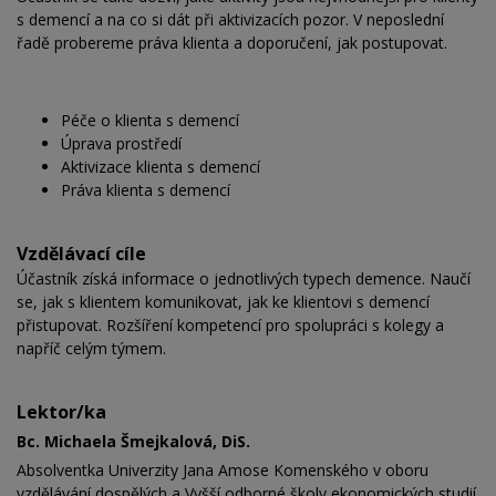
s demencí a na co si dát při aktivizacích pozor. V neposlední
řadě probereme práva klienta a doporučení, jak postupovat.
Péče o klienta s demencí
Úprava prostředí
Aktivizace klienta s demencí
Práva klienta s demencí
Vzdělávací cíle
Účastník získá informace o jednotlivých typech demence. Naučí
se, jak s klientem komunikovat, jak ke klientovi s demencí
přistupovat. Rozšíření kompetencí pro spolupráci s kolegy a
napříč celým týmem.
Lektor/ka
Bc. Michaela Šmejkalová, DiS.
Absolventka Univerzity Jana Amose Komenského v oboru
vzdělávání dospělých a Vyšší odborné školy ekonomických studií