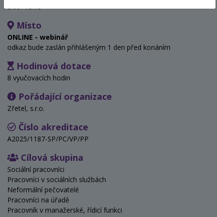
8:00 -15:15
Místo
ONLINE - webinář
odkaz bude zaslán přihlášeným 1 den před konáním
Hodinová dotace
8 vyučovacích hodin
Pořádající organizace
Zřetel, s.r.o.
Číslo akreditace
A2025/1187-SP/PC/VP/PP
Cílová skupina
Sociální pracovníci
Pracovníci v sociálních službách
Neformální pečovatelé
Pracovníci na úřadě
Pracovník v manažerské, řídicí funkci