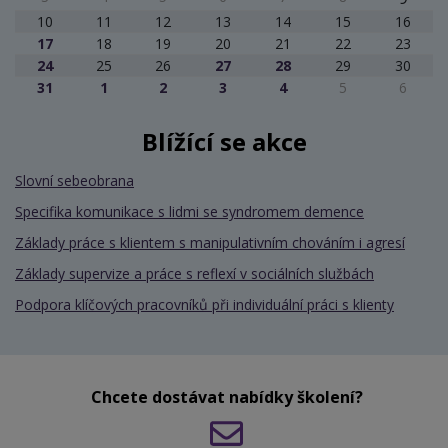
10
11
12
13
14
15
16
17
18
19
20
21
22
23
24
25
26
27
28
29
30
31
1
2
3
4
5
6
Blížící se akce
Slovní sebeobrana
Specifika komunikace s lidmi se syndromem demence
Základy práce s klientem s manipulativním chováním i agresí
Základy supervize a práce s reflexí v sociálních službách
Podpora klíčových pracovníků při individuální práci s klienty
Chcete dostávat nabídky školení?