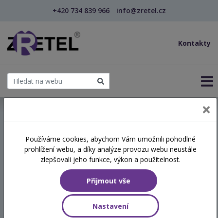
+420 734 839 966
info@zretel.cz
Kontakty
← Péče o osoby s demencí, Alzheimerova choroba
Používáme cookies, abychom Vám umožnili pohodlné
prohlížení webu, a díky analýze provozu webu neustále
Péče o osoby s demencí,
zlepšovali jeho funkce, výkon a použitelnost.
Alzheimerova choroba
Přijmout vše
Termín
Nastavení
11.05.2026