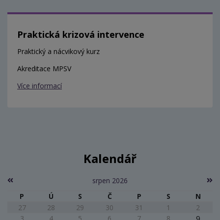
Praktická krizová intervence
Praktický a nácvikový kurz
Akreditace MPSV
Více informací
Kalendář
srpen 2026
P
Ú
S
Č
P
S
N
27
28
29
30
31
1
2
3
4
5
6
7
8
9