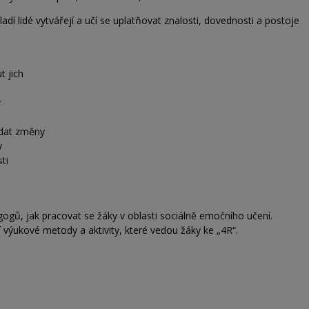
adí lidé vytvářejí a učí se uplatňovat znalosti, dovednosti a postoje
t jich
y
ádat změny
y
ti
ů, jak pracovat se žáky v oblasti sociálně emočního učení.
ukové metody a aktivity, které vedou žáky ke „4R“.