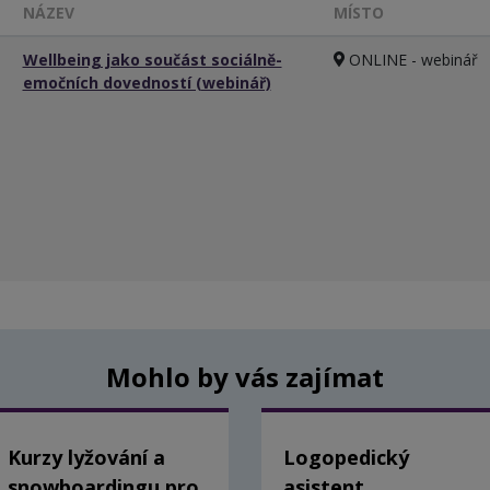
NÁZEV
MÍSTO
Wellbeing jako součást sociálně-
ONLINE - webinář
emočních dovedností (webinář)
Mohlo by vás zajímat
Kurzy lyžování a
Logopedický
snowboardingu pro
asistent