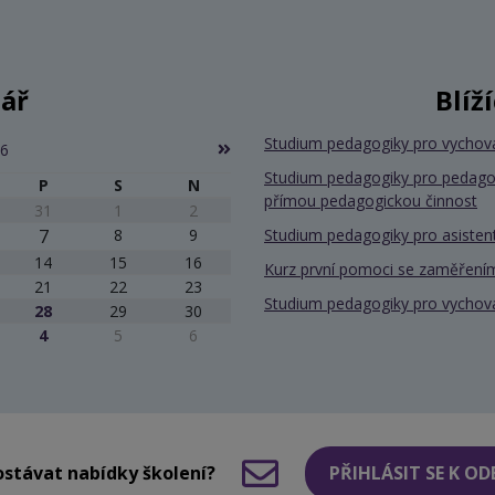
ář
Blíž
Studium pedagogiky pro vychov
26
Studium pedagogiky pro pedago
P
S
N
přímou pedagogickou činnost
31
1
2
7
8
9
Studium pedagogiky pro asiste
14
15
16
Kurz první pomoci se zaměřením
21
22
23
Studium pedagogiky pro vychov
28
29
30
4
5
6
stávat nabídky školení?
PŘIHLÁSIT SE K O