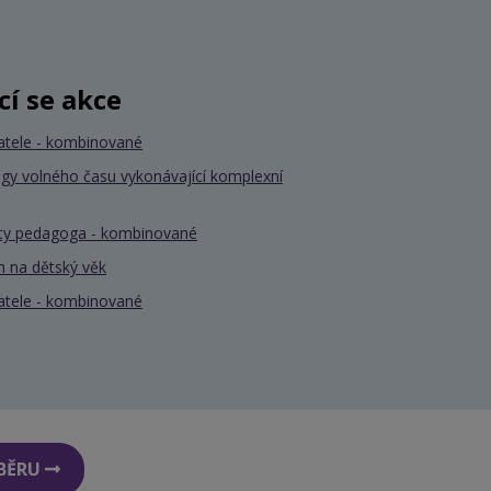
ící se akce
atele - kombinované
gy volného času vykonávající komplexní
nty pedagoga - kombinované
 na dětský věk
atele - kombinované
DBĚRU