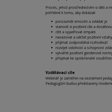
Proces, jehož prostřednictvím si děti a ml
potřebné k tomu, aby dokázali:
porozumět emocím a zvládat je
stanovit si pozitivní cíle a dosáhnou
cítit a vyjadřovat empatii
navazovat a udržet pozitivní vztah
přijímat zodpovědná rozhodnutí
rozvíjet odolnost a schopnost zvl
vytvářet pozitivní genderové norm
přispívat ke společenské soudržnos
Vzdělávací cíle
Webinář je zaměřen na seznámení pedagog
Pedagogům budou představeny moderní vý