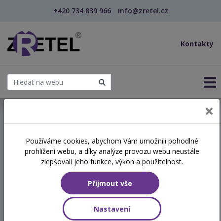
+420 734 839 966
info@zretel.cz
Kontakty
← Vzdělávání pro učitele - DVPP
Používáme cookies, abychom Vám umožnili pohodlné
šablony
prohlížení webu, a díky analýze provozu webu neustále
Wellbeing jako součást
zlepšovali jeho funkce, výkon a použitelnost.
sociálně-emočních
Přijmout vše
dovedností (webinář)
Nastavení