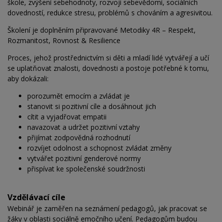
škole, zvýšení sebehodnoty, rozvoji sebevědomí, sociálních
dovedností, redukce stresu, problémů s chováním a agresivitou.
Školení je doplněním připravované Metodiky 4R – Respekt,
Rozmanitost, Rovnost & Resilience
Proces, jehož prostřednictvím si děti a mladí lidé vytvářejí a učí
se uplatňovat znalosti, dovednosti a postoje potřebné k tomu,
aby dokázali:
porozumět emocím a zvládat je
stanovit si pozitivní cíle a dosáhnout jich
cítit a vyjadřovat empatii
navazovat a udržet pozitivní vztahy
přijímat zodpovědná rozhodnutí
rozvíjet odolnost a schopnost zvládat změny
vytvářet pozitivní genderové normy
přispívat ke společenské soudržnosti
Vzdělávací cíle
Webinář je zaměřen na seznámení pedagogů, jak pracovat se
žáky v oblasti sociálně emočního učení. Pedagogům budou