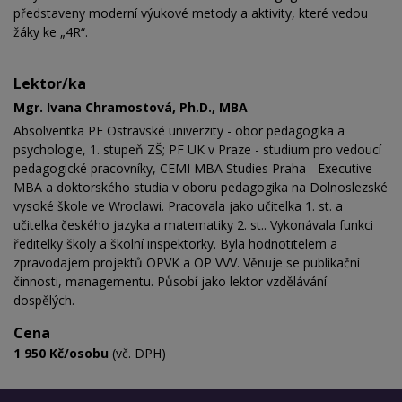
představeny moderní výukové metody a aktivity, které vedou
žáky ke „4R“.
Lektor/ka
Mgr. Ivana Chramostová, Ph.D., MBA
Absolventka PF Ostravské univerzity - obor pedagogika a
psychologie, 1. stupeň ZŠ; PF UK v Praze - studium pro vedoucí
pedagogické pracovníky, CEMI MBA Studies Praha - Executive
MBA a doktorského studia v oboru pedagogika na Dolnoslezské
vysoké škole ve Wroclawi. Pracovala jako učitelka 1. st. a
učitelka českého jazyka a matematiky 2. st.. Vykonávala funkci
ředitelky školy a školní inspektorky. Byla hodnotitelem a
zpravodajem projektů OPVK a OP VVV. Věnuje se publikační
činnosti, managementu. Působí jako lektor vzdělávání
dospělých.
Cena
1 950 Kč/osobu
(vč. DPH)