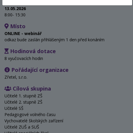
Termín
13.05.2026
8:00- 15:30
Místo
ONLINE - webinář
odkaz bude zaslán přihlášeným 1 den před konáním
Hodinová dotace
8 vyučovacích hodin
Pořádající organizace
Zřetel, s.r.o.
Cílová skupina
Učitelé 1. stupně ZŠ
Učitelé 2. stupně ZŠ
Učitelé SŠ
Pedagogové volného času
Vychovatelé školských zařízení
Učitelé ZUŠ a SUŠ