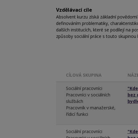
Vzdělávací cíle
Absolvent kurzu získá základní povědo
definováním problematiky, charakteristik
dalších institucích, které se podílejí na
způsoby sociální práce s touto skupinou
CÍLOVÁ SKUPINA
NÁZ
Sociální pracovníci
"Kde
Pracovníci v sociálních
bez 
službách
bydl
Pracovník v manažerské,
řídicí funkci
Sociální pracovníci
"Kde
Pracovníci v sociálních
bez 