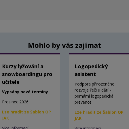
Mohlo by vás zajímat
Kurzy lyžování a
Logopedický
snowboardingu pro
asistent
učitele
Podpora přirozeného
rozvoje řeči u dětí -
Vypsány nové termíny
primární logopedická
Prosinec 2026
prevence
Lze hradit ze Šablon OP
Lze hradit ze Šablon OP
JAK
JAK
Více informací
Více informací