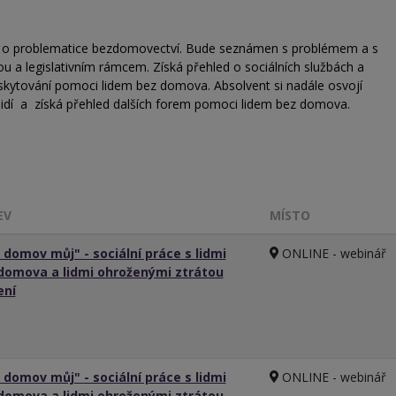
mí o problematice bezdomovectví. Bude seznámen s problémem a s
ou a legislativním rámcem. Získá přehled o sociálních službách a
 poskytování pomoci lidem bez domova. Absolvent si nadále osvojí
 lidí a získá přehled dalších forem pomoci lidem bez domova.
EV
MÍSTO
 domov můj" - sociální práce s lidmi
ONLINE - webinář
domova a lidmi ohroženými ztrátou
ení
 domov můj" - sociální práce s lidmi
ONLINE - webinář
domova a lidmi ohroženými ztrátou