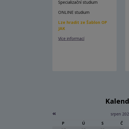
Specializační studium
ONLINE studium
Lze hradit ze Šablon OP
JAK
Více informací
Kalend
srpen 20
P
Ú
S
Č