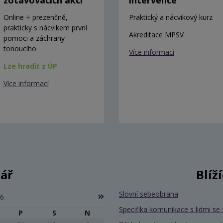
Online + prezenčně,
Praktický a nácvikový kurz
prakticky s nácvikem první
Akreditace MPSV
pomoci a záchrany
tonoucího
Více informací
Lze hradit z ÚP
Více informací
ář
Blíž
Slovní sebeobrana
26
Specifika komunikace s lidmi 
P
S
N