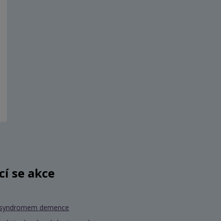
ící se akce
se syndromem demence