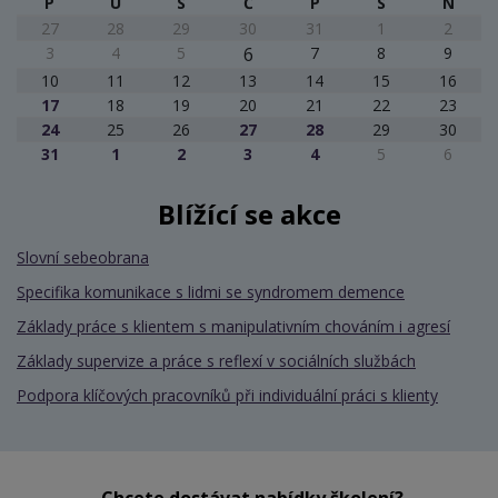
P
Ú
S
Č
P
S
N
27
28
29
30
31
1
2
3
4
5
6
7
8
9
10
11
12
13
14
15
16
17
18
19
20
21
22
23
24
25
26
27
28
29
30
31
1
2
3
4
5
6
Blížící se akce
Slovní sebeobrana
Specifika komunikace s lidmi se syndromem demence
Základy práce s klientem s manipulativním chováním i agresí
Základy supervize a práce s reflexí v sociálních službách
Podpora klíčových pracovníků při individuální práci s klienty