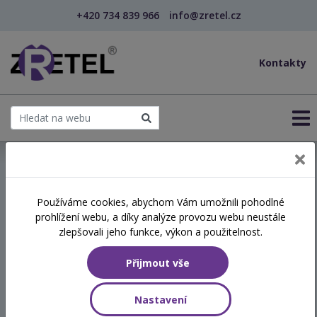
+420 734 839 966
info@zretel.cz
Kontakty
← Vzdělávání pro sociální služby
Používáme cookies, abychom Vám umožnili pohodlné
prohlížení webu, a díky analýze provozu webu neustále
Praktická psychologie pro
zlepšovali jeho funkce, výkon a použitelnost.
pracovníky v sociální oblasti
Přijmout vše
Termín
Nastavení
16.06.2026