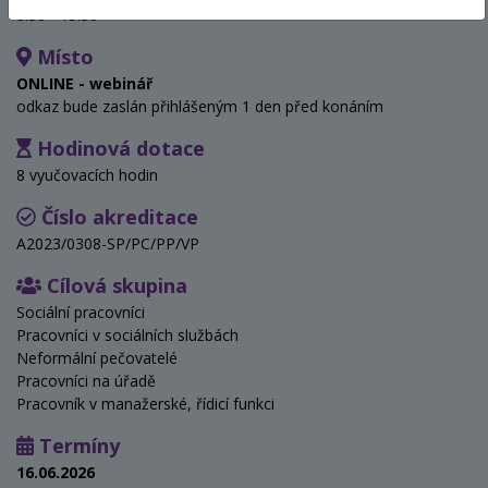
8:30 - 15:30
Místo
ONLINE - webinář
odkaz bude zaslán přihlášeným 1 den před konáním
Hodinová dotace
8 vyučovacích hodin
Číslo akreditace
A2023/0308-SP/PC/PP/VP
Cílová skupina
Sociální pracovníci
Pracovníci v sociálních službách
Neformální pečovatelé
Pracovníci na úřadě
Pracovník v manažerské, řídicí funkci
Termíny
16.06.2026