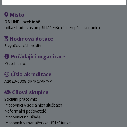
8:30 - 15:30
Místo
ONLINE - webinář
odkaz bude zaslán přihlášeným 1 den před konáním
Hodinová dotace
8 vyučovacích hodin
Pořádající organizace
Zřetel, s.r.o.
Číslo akreditace
A2023/0308-SP/PC/PP/VP
Cílová skupina
Sociální pracovníci
Pracovníci v sociálních službách
Neformální pečovatelé
Pracovníci na úřadě
Pracovník v manažerské, řídicí funkci