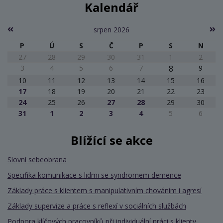
Kalendář
srpen 2026
P
Ú
S
Č
P
S
N
27
28
29
30
31
1
2
3
4
5
6
7
8
9
10
11
12
13
14
15
16
17
18
19
20
21
22
23
24
25
26
27
28
29
30
31
1
2
3
4
5
6
Blížící se akce
Slovní sebeobrana
Specifika komunikace s lidmi se syndromem demence
Základy práce s klientem s manipulativním chováním i agresí
Základy supervize a práce s reflexí v sociálních službách
Podpora klíčových pracovníků při individuální práci s klienty