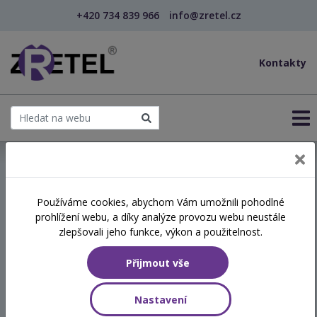
+420 734 839 966
info@zretel.cz
Kontakty
← Vzdělávání pro sociální služby
Používáme cookies, abychom Vám umožnili pohodlné
prohlížení webu, a díky analýze provozu webu neustále
Praktická psychologie pro
zlepšovali jeho funkce, výkon a použitelnost.
pracovníky v sociální oblasti
Přijmout vše
Termín
Nastavení
06.05.2026