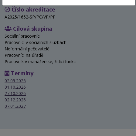
Číslo akreditace
A2025/1652-SP/PC/VP/PP
Cílová skupina
Sociální pracovníci
Pracovníci v sociálních službách
Neformální pečovatelé
Pracovníci na úřadě
Pracovník v manažerské, řídicí funkci
Termíny
02.09.2026
01.10.2026
27.10.2026
02.12.2026
07.01.2027