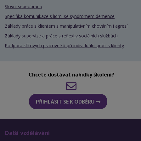
Slovní sebeobrana
Specifika komunikace s lidmi se syndromem demence
Základy práce s klientem s manipulativním chováním i agresí
Základy supervize a práce s reflexí v sociálních službách
Podpora klíčových pracovníků při individuální práci s klienty
Chcete dostávat nabídky školení?
PŘIHLÁSIT SE K ODBĚRU
Další vzdělávání