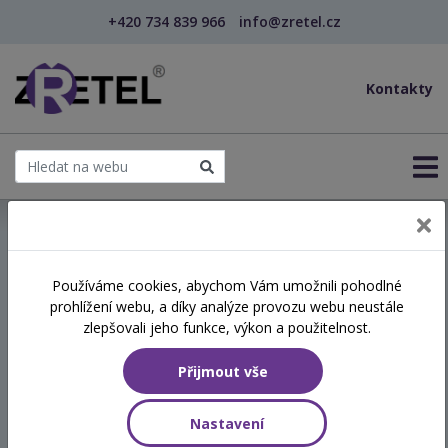
+420 734 839 966
info@zretel.cz
Kontakty
← Vzdělávání pro sociální služby
Používáme cookies, abychom Vám umožnili pohodlné
prohlížení webu, a díky analýze provozu webu neustále
Komunikace, která má
zlepšovali jeho funkce, výkon a použitelnost.
smysl
Přijmout vše
Hodinová dotace
Nastavení
8 vyučovacích hodin