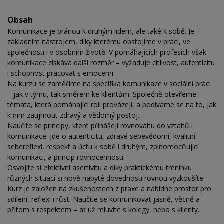
Obsah
Komunikace je bránou k druhým lidem, ale také k sobě. Je
základním nástrojem, díky kterému obstojíme v práci, ve
společnosti i v osobním životě. V pomáhajících profesích však
komunikace získává další rozměr – vyžaduje citlivost, autenticitu
i schopnost pracovat s emocemi.
Na kurzu se zaměříme na specifika komunikace v sociální práci
– jak v týmu, tak směrem ke klientům. Společně otevřeme
témata, která pomáhající roli provázejí, a podíváme se na to, jak
k nim zaujmout zdravý a vědomý postoj.
Naučíte se principy, které přinášejí rovnováhu do vztahů i
komunikace. Jde o autenticitu, zdravé sebevědomí, kvalitní
sebereflexi, respekt a úctu k sobě i druhým, zplnomocňující
komunikaci, a princip rovnocennosti.
Osvojíte si efektivní asertivitu a díky praktickému tréninku
různých situací si nově nabyté dovednosti rovnou vyzkoušíte.
Kurz je založen na zkušenostech z praxe a nabídne prostor pro
sdílení, reflexi i růst. Naučíte se komunikovat jasně, věcně a
přitom s respektem – ať už mluvíte s kolegy, nebo s klienty.