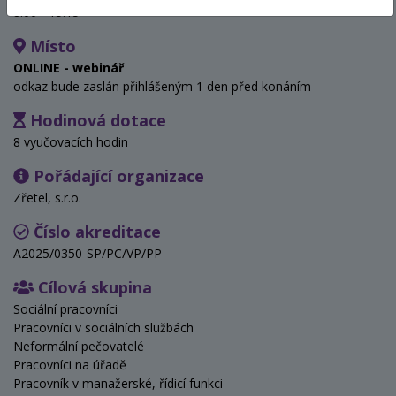
8:00 - 15:15
Místo
ONLINE - webinář
odkaz bude zaslán přihlášeným 1 den před konáním
Hodinová dotace
8 vyučovacích hodin
Pořádající organizace
Zřetel, s.r.o.
Číslo akreditace
A2025/0350-SP/PC/VP/PP
Cílová skupina
Sociální pracovníci
Pracovníci v sociálních službách
Neformální pečovatelé
Pracovníci na úřadě
Pracovník v manažerské, řídicí funkci