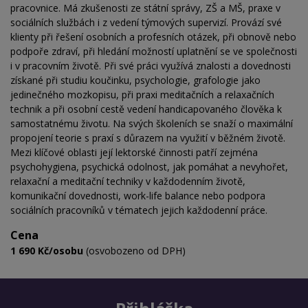
pracovnice. Má zkušenosti ze státní správy, ZŠ a MŠ, praxe v
sociálních službách i z vedení týmových supervizí. Provází své
klienty při řešení osobních a profesních otázek, při obnově nebo
podpoře zdraví, při hledání možností uplatnění se ve společnosti
i v pracovním životě. Při své práci využívá znalosti a dovednosti
získané při studiu koučinku, psychologie, grafologie jako
jedinečného mozkopisu, při praxi meditačních a relaxačních
technik a při osobní cestě vedení handicapovaného člověka k
samostatnému životu. Na svých školeních se snaží o maximální
propojení teorie s praxí s důrazem na využití v běžném životě.
Mezi klíčové oblasti její lektorské činnosti patří zejména
psychohygiena, psychická odolnost, jak pomáhat a nevyhořet,
relaxační a meditační techniky v každodenním životě,
komunikační dovednosti, work-life balance nebo podpora
sociálních pracovníků v tématech jejich každodenní práce.
Cena
1 690 Kč/osobu
(osvobozeno od DPH)