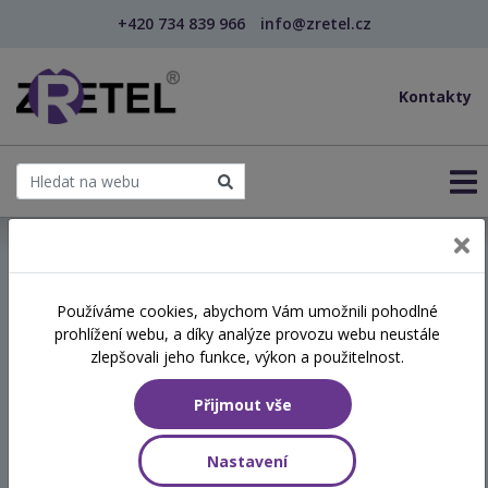
+420 734 839 966
info@zretel.cz
Kontakty
← Sebepoznání v pomáhajících profesích
Používáme cookies, abychom Vám umožnili pohodlné
prohlížení webu, a díky analýze provozu webu neustále
Sebepoznání v pomáhajících
zlepšovali jeho funkce, výkon a použitelnost.
profesích
Přijmout vše
Termín
Nastavení
23.04.2026