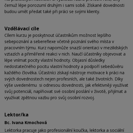
čemuž lépe porozumí druhým i sami sobě. Získané dovednosti
budou umět předat také při práci se svými klienty.
Vzdělávací cíle
Cílem kurzu je poskytnout účastníkům možnost lepšího
sebepoznání a sebereflexe včetně poznání svého místa v
pracovním týmu. Kurz napomůže snazší orientaci v mezilidských
vztazích a přiměřené reakci v nich. Naučí účastníky objevovat a
lépe vnímat pocity vlastní hodnoty. Objasní důsledky
nedostatečného pocitu vlastní hodnoty a podpoří sebedůvěru
každého člověka. Účastníci získají nástroje motivace k práci na
svých dovednostech nejen profesních, ale také životních. Díky
výše uvedenému si odnesou dovednosti, jak efektivněji využívat
svůj potenciál, naplňovat své osobní poslání v životě, přijímat a
využívat zpětnou vazbu pro svůj osobní rozvoj.
Lektor/ka
Bc. Ivana Kmochová
Lektorka pracuje jako profesionální koučka, lektorka a sociální