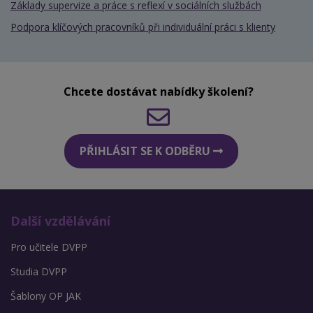
Základy supervize a práce s reflexí v sociálních službách
Podpora klíčových pracovníků při individuální práci s klienty
Chcete dostávat nabídky školení?
PŘIHLÁSIT SE K ODBĚRU
Další vzdělávání
Pro učitele DVPP
Studia DVPP
Šablony OP JAK