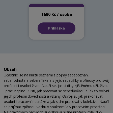
1690 Kč / osoba
Přihláška
Obsah
Účastníci se na kurzu seznámí s pojmy sebepoznání,
sebehodnota a sebereflexe a s jejich specifiky a přínosy pro svůj
profesní i osobní život. Naučí se, jak si díky zjištěnému užít život
i práci naplno. Zjistí, jak pracovat se sebedůvěrou a jak to ovlivní
jejich profesní dovednosti a vztahy. Osvojí si, jak překonávat
osobní i pracovní nesnáze a jak s tím pracovat v kolektivu. Naučí
se přijímat zpětnou vazbu v soukromí a v pracovním prostředí.
Na praktických nácvicích si vyzkouší různé profesní role, díky