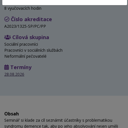
Hodinová dotace
8 vyučovacích hodin
Číslo akreditace
A2023/1325-SP/PC/PP
Cílová skupina
Sociální pracovníci
Pracovníci v sociálních službách
Neformální pečovatelé
Termíny
28.08.2026
Obsah
Seminář si klade za cíl seznámit účastníky s problematikou
syndromu demence tak, aby po jeho absolvování nejen uměli