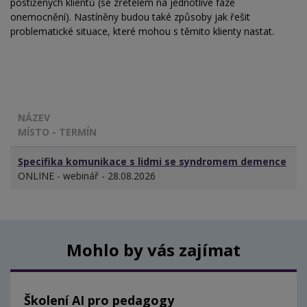
postižených klientů (se zřetelem na jednotlivé fáze
onemocnění). Nastíněny budou také způsoby jak řešit
problematické situace, které mohou s těmito klienty nastat.
NÁZEV
MÍSTO - TERMÍN
Specifika komunikace s lidmi se syndromem demence
ONLINE - webinář - 28.08.2026
Mohlo by vás zajímat
Školení AI pro pedagogy