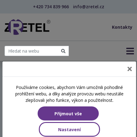
+420 734 839 966
info@zretel.cz
Kontakty
← Vzdělávání pro sociální služby
Používáme cookies, abychom Vám umožnili pohodlné
prohlížení webu, a díky analýze provozu webu neustále
Specifika komunikace s
zlepšovali jeho funkce, výkon a použitelnost.
lidmi se syndromem
Přijmout vše
demence
Nastavení