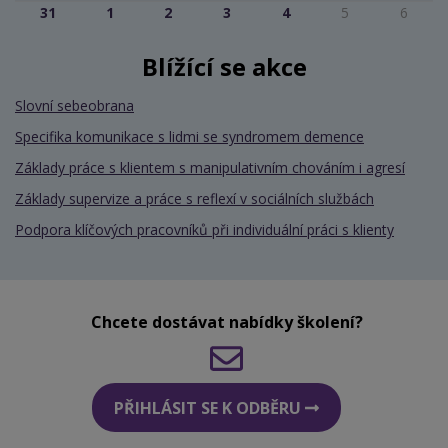
31
1
2
3
4
5
6
Blížící se akce
Slovní sebeobrana
Specifika komunikace s lidmi se syndromem demence
Základy práce s klientem s manipulativním chováním i agresí
Základy supervize a práce s reflexí v sociálních službách
Podpora klíčových pracovníků při individuální práci s klienty
Chcete dostávat nabídky školení?
PŘIHLÁSIT SE K ODBĚRU