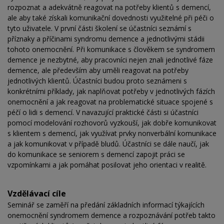
rozpoznat a adekvátně reagovat na potřeby klientů s demencí,
ale aby také získali komunikační dovednosti využitelné při péči o
tyto uživatele. V první části školení se účastníci seznámí s
příznaky a příčinami syndromu demence a jednotlivými stádii
tohoto onemocnění. Při komunikace s člověkem se syndromem
demence je nezbytné, aby pracovníci nejen znali jednotlivé fáze
demence, ale především aby uměli reagovat na potřeby
jednotlivých klientů. Účastníci budou proto seznámeni s
konkrétními příklady, jak naplňovat potřeby v jednotlivých fázích
onemocnění a jak reagovat na problematické situace spojené s
péčí o lidi s demencí. V navazující praktické části si účastníci
pomocí modelování rozhovorů vyzkouší, jak dobře komunikovat
s klientem s demencí, jak využívat prvky nonverbální komunikace
a jak komunikovat v případě bludů. Účastníci se dále naučí, jak
do komunikace se seniorem s demencí zapojit práci se
vzpomínkami a jak pomáhat posilovat jeho orientaci v realitě.
Vzdělávací cíle
Seminář se zaměří na předání základních informací týkajících
onemocnění syndromem demence a rozpoznávání potřeb takto