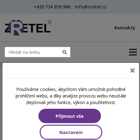
+420 734 839 966
info@zretel.cz
Kontakty
← Strategické plánování v organizaci
Používáme cookies, abychom Vám umožnili pohodlné
prohlížení webu, a díky analýze provozu webu neustále
Strategické plánování v
zlepšovali jeho funkce, výkon a použitelnost.
organizaci
Přijmout vše
Termín
Nastavení
26.01.2026