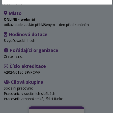
8:00 - 15:15
Místo
ONLINE - webinář
odkaz bude zaslán přihlášeným 1 den před konáním
Hodinová dotace
8 vyučovacích hodin
Pořádající organizace
Zřetel, s.r.o.
Číslo akreditace
A2024/0130-SP/PC/VP
Cílová skupina
Sociální pracovníci
Pracovníci v sociálních službách
Pracovník v manažerské, řídicí funkci