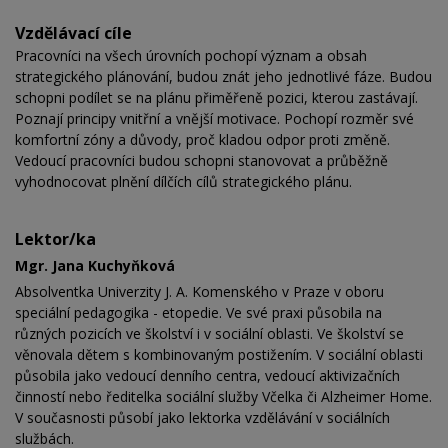
Vzdělávací cíle
Pracovníci na všech úrovních pochopí význam a obsah
strategického plánování, budou znát jeho jednotlivé fáze. Budou
schopni podílet se na plánu přiměřeně pozici, kterou zastávají.
Poznají principy vnitřní a vnější motivace. Pochopí rozměr své
komfortní zóny a důvody, proč kladou odpor proti změně.
Vedoucí pracovníci budou schopni stanovovat a průběžně
vyhodnocovat plnění dílčích cílů strategického plánu.
Lektor/ka
Mgr. Jana Kuchyňková
Absolventka Univerzity J. A. Komenského v Praze v oboru
speciální pedagogika - etopedie. Ve své praxi působila na
různých pozicích ve školství i v sociální oblasti. Ve školství se
věnovala dětem s kombinovaným postižením. V sociální oblasti
působila jako vedoucí denního centra, vedoucí aktivizačních
činností nebo ředitelka sociální služby Včelka či Alzheimer Home.
V současnosti působí jako lektorka vzdělávání v sociálních
službách.