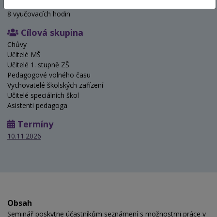
Hodinová dotace
8 vyučovacích hodin
Cílová skupina
Chůvy
Učitelé MŠ
Učitelé 1. stupně ZŠ
Pedagogové volného času
Vychovatelé školských zařízení
Učitelé speciálních škol
Asistenti pedagoga
Termíny
10.11.2026
Obsah
Seminář poskytne účastníkům seznámení s možnostmi práce v