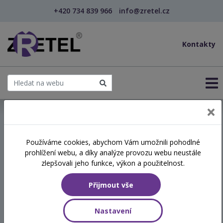
+420 734 839 966
info@zretel.cz
Kontakty
← Vzdělávání pro učitele - DVPP
Používáme cookies, abychom Vám umožnili pohodlné
šablony
prohlížení webu, a díky analýze provozu webu neustále
Úvod do práce s žáky v
zlepšovali jeho funkce, výkon a použitelnost.
multisenzorickém prostředí
Přijmout vše
(snoezelen)
Nastavení