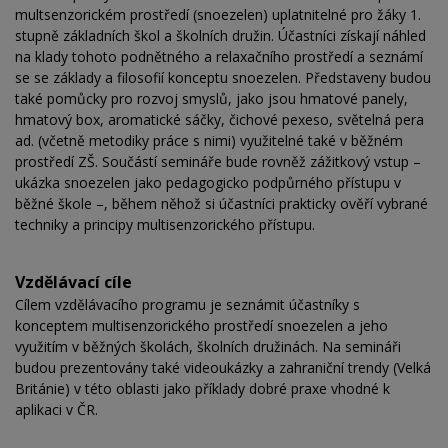
multsenzorickém prostředí (snoezelen) uplatnitelné pro žáky 1.
stupně základních škol a školních družin. Účastníci získají náhled
na klady tohoto podnětného a relaxačního prostředí a seznámí
se se základy a filosofií konceptu snoezelen. Představeny budou
také pomůcky pro rozvoj smyslů, jako jsou hmatové panely,
hmatový box, aromatické sáčky, čichové pexeso, světelná pera
ad. (včetně metodiky práce s nimi) využitelné také v běžném
prostředí ZŠ. Součástí semináře bude rovněž zážitkový vstup –
ukázka snoezelen jako pedagogicko podpůrného přístupu v
běžné škole –, během něhož si účastníci prakticky ověří vybrané
techniky a principy multisenzorického přístupu.
Vzdělávací cíle
Cílem vzdělávacího programu je seznámit účastníky s
konceptem multisenzorického prostředí snoezelen a jeho
využitím v běžných školách, školních družinách. Na semináři
budou prezentovány také videoukázky a zahraniční trendy (Velká
Británie) v této oblasti jako příklady dobré praxe vhodné k
aplikaci v ČR.