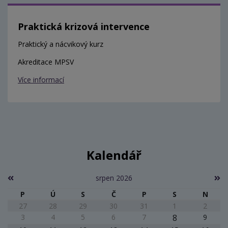
Praktická krizová intervence
Praktický a nácvikový kurz
Akreditace MPSV
Více informací
Kalendář
srpen 2026
P
Ú
S
Č
P
S
N
27
28
29
30
31
1
2
3
4
5
6
7
8
9