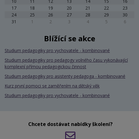
10
11
12
13
14
15
16
17
18
19
20
21
22
23
24
25
26
27
28
29
30
31
1
2
3
4
5
6
Blížící se akce
Studium pedagogiky pro vychovatele - kombinované
Studium pedagogiky pro pedagogy volného času vykonávající
komplexní přímou pedagogickou činnost
Studium pedagogiky pro asistenty pedagoga - kombinované
Kurz první pomoci se zaměřením na dětský věk
Studium pedagogiky pro vychovatele - kombinované
Chcete dostávat nabídky školení?