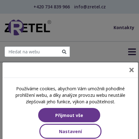
+420 734 839 966
info@zretel.cz
Kontakty
← Šablony OP JAK
Používáme cookies, abychom Vám umožnili pohodlné
Osobnostní rozvoj žáků
prohlížení webu, a díky analýze provozu webu neustále
základních a středních škol
zlepšovali jeho funkce, výkon a použitelnost.
v kostce (webinář)
Přijmout vše
Nastavení
Hodinová dotace