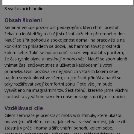
Hodinová dotace
8 vyučovacích hodin
Obsah školení
Seminář věnuje pozornost pedagogům, kteří chtějí přestat
čekat na lepší zítřky a chtějí si užívat každého přítomného dne.
Naučí se šířit pohodu a spokojenost doma i na pracovišti a na
konkrétních příkladech se dozví, jak harmonizovat prostředí
kolem sebe. Také se budou umět snáze vypořádat s pocitem,
že čas rychle plyne a nestíhají mnoho věcí. Naučí se zpomaleně
vnímat čas, snižovat stres a užívat si každodenní životní
přihrávky. Uvidí pozitiva i v negativních vztazích kolem sebe,
najdou smysluplnost ve všem, co jim život přináší a naučí se
taky rozšiřovat svojí komfortní zónu. Toto vše jim bude
vysvětleno na imaginárním tzv. Šestistěnů, kterého jsme všichni
součásti a vytváříme si v něm naše postoje k určitým situacím.
Vzdělávací cíle
Cílem semináře je představit motivační stimuly, které ukážou
unaveným učitelům, cestu, jak setrvat ve své profesi, jak se cítit
šťastně v práci i doma a šířit vnitřní pohodu kolem sebe.