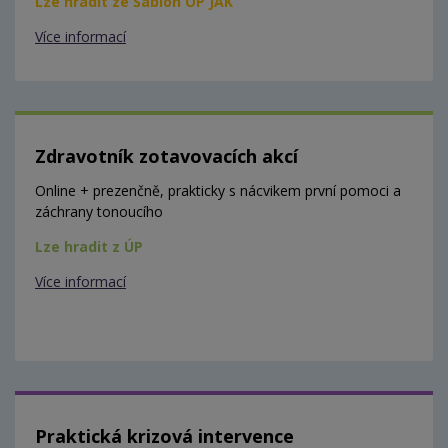
Lze hradit ze Šablon OP JAK
Více informací
Zdravotník zotavovacích akcí
Online + prezenčně, prakticky s nácvikem první pomoci a
záchrany tonoucího
Lze hradit z ÚP
Více informací
Praktická krizová intervence