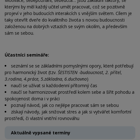
Motivace, sebepoznání, sebeúcta… jsou základní faktory, se
kterými by měl každý učitel umět pracovat, což se pozitivně
projeví v jeho budoucích interakcích s vnějším světem. Cílem je
taky otevřít dveře do kvalitního života s novou budoucnosti
založenou na dobrých vztazích se svým okolím, a především
sám se sebou.
Účastníci semináře:
seznámí se se základními pomyslnými opory, které potřebují
pro harmonický život (tzv.
ŠESTISTEN
-
budoucnost, 2. přítel,
3.rodina, 4.práce, 5.základna, 6.duchovno
)
naučí se užívat si každodenní přítomný čas
naučí se harmonizovat prostředí kolem sebe a šířit pohodu a
spokojenost doma i v práci
poznají návod, jak co nejlépe pracovat sám se sebou
získají návody, jak snižovat stres a jak si vytvářet komfortní
prostředí, či vlastní vnitřní rovnováhu
Aktuálně vypsané termíny