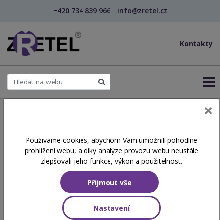
+420 734 839 966
info@zretel.cz
Kontakty
← Šablony OP JAK
Používáme cookies, abychom Vám umožnili pohodlné
šablony
prohlížení webu, a díky analýze provozu webu neustále
Motivace k vyrovnanému
zlepšovali jeho funkce, výkon a použitelnost.
pracovnímu a osobnímu
Přijmout vše
životu (webinář)
Nastavení