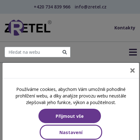
+420 734 839 966
info@zretel.cz
Kontakty
← Šablony OP JAK
Používáme cookies, abychom Vám umožnili pohodlné
šablony
prohlížení webu, a díky analýze provozu webu neustále
Využití ICT při přípravě a
zlepšovali jeho funkce, výkon a použitelnost.
realizaci výuky v MŠ
Přijmout vše
(webinář)
Nastavení