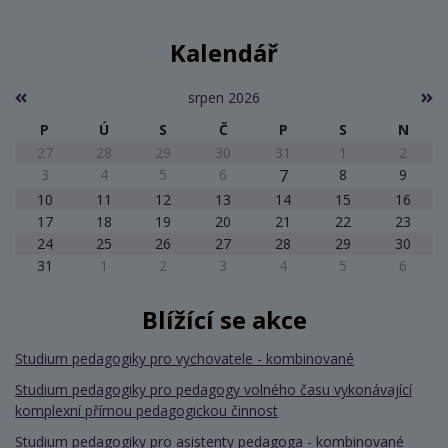
Kalendář
srpen 2026
P
Ú
S
Č
P
S
N
27
28
29
30
31
1
2
3
4
5
6
7
8
9
10
11
12
13
14
15
16
17
18
19
20
21
22
23
24
25
26
27
28
29
30
31
1
2
3
4
5
6
Blížící se akce
Studium pedagogiky pro vychovatele - kombinované
Studium pedagogiky pro pedagogy volného času vykonávající
komplexní přímou pedagogickou činnost
Studium pedagogiky pro asistenty pedagoga - kombinované