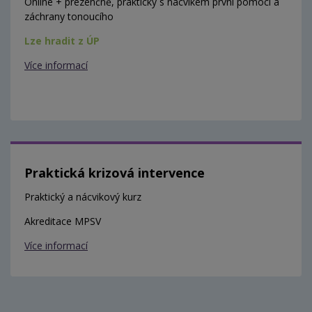
Online + prezenčně, prakticky s nácvikem první pomoci a
záchrany tonoucího
Lze hradit z ÚP
Více informací
Praktická krizová intervence
Praktický a nácvikový kurz
Akreditace MPSV
Více informací