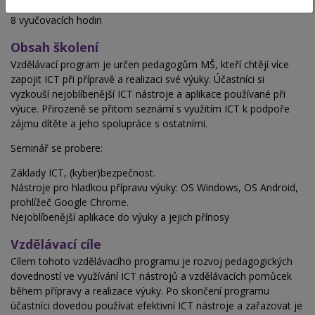
Hodinová dotace
8 vyučovacích hodin
Obsah školení
Vzdělávací program je určen pedagogům MŠ, kteří chtějí více
zapojit ICT při přípravě a realizaci své výuky. Účastníci si
vyzkouší nejoblíbenější ICT nástroje a aplikace používané při
výuce. Přirozeně se přitom seznámí s využitím ICT k podpoře
zájmu dítěte a jeho spolupráce s ostatními.
Seminář se probere:
Základy ICT, (kyber)bezpečnost.
Nástroje pro hladkou přípravu výuky: OS Windows, OS Android,
prohlížeč Google Chrome.
Nejoblíbenější aplikace do výuky a jejich přínosy
Vzdělávací cíle
Cílem tohoto vzdělávacího programu je rozvoj pedagogických
dovedností ve využívání ICT nástrojů a vzdělávacích pomůcek
během přípravy a realizace výuky. Po skončení programu
účastníci dovedou používat efektivní ICT nástroje a zařazovat je