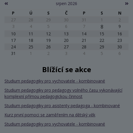
srpen 2026
P
Ú
S
Č
P
S
N
27
28
29
30
31
1
2
3
4
5
6
7
8
9
10
11
12
13
14
15
16
17
18
19
20
21
22
23
24
25
26
27
28
29
30
31
1
2
3
4
5
6
Blížící se akce
Studium pedagogiky pro vychovatele - kombinované
Studium pedagogiky pro pedagogy volného času vykonávající
komplexní přímou pedagogickou činnost
Studium pedagogiky pro asistenty pedagoga - kombinované
Kurz první pomoci se zaměřením na dětský věk
Studium pedagogiky pro vychovatele - kombinované