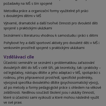
požadavky na MŠ s tím spojené
Metodika práce a organizační formy využitelné při práci
s dvouletými dětmi v MŠ
Výtvarné, dramatické a další tvořivé činnosti pro dvouleté děti
spojené s praktickými ukázkami
Seznámení s literaturou vhodnou k samostudiu i práci s dětmi
Pohybové hry a další sportovní aktivity pro dvouleté děti v MŠ i
venkovním prostředí spojené s praktickými ukázkami
Vzdělávací cíle
Účastníci semináře se seznámí s problematikou zařazování
dvouletých dětí do MŠ v celé šíři, jak teoreticky, tak i prakticky –
od legislativy, nástupu dítěte a jeho adaptaci v MŠ, spolupráci s
rodinou, přes připravenost prostředí, specifické podmínky,
vývojová specifika dvouletého dítěte (psychosomatický vývoj),
až po metody a formy pedagogické práce s ohledem na věkové
zvláštnosti. Nedílnou součástí školení jsou i ukázky činností,
které si účastníci sami vyzkouší a které mohou následně využít
ve své praxi.