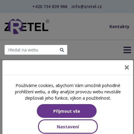
+420 734 839 966
info@zretel.cz
Kontakty
← Šablony OP JAK
Používáme cookies, abychom Vám umožnili pohodlné
šablony
prohlížení webu, a díky analýze provozu webu neustále
Základy práce pedagoga s
zlepšovali jeho funkce, výkon a použitelnost.
dvouletými dětmi v MŠ
Přijmout vše
(webinář)
Nastavení