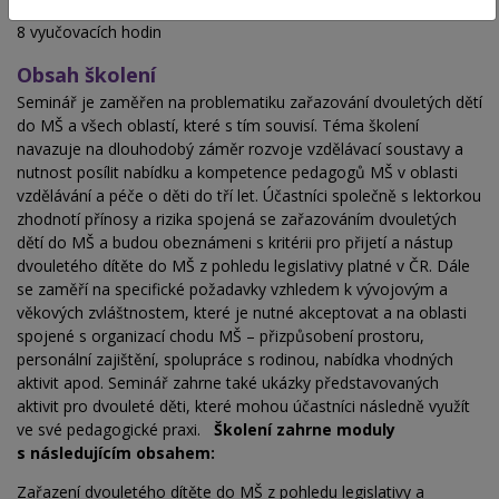
Hodinová dotace
8 vyučovacích hodin
Obsah školení
Seminář je zaměřen na problematiku zařazování dvouletých dětí
do MŠ a všech oblastí, které s tím souvisí. Téma školení
navazuje na dlouhodobý záměr rozvoje vzdělávací soustavy a
nutnost posílit nabídku a kompetence pedagogů MŠ v oblasti
vzdělávání a péče o děti do tří let. Účastníci společně s lektorkou
zhodnotí přínosy a rizika spojená se zařazováním dvouletých
dětí do MŠ a budou obeznámeni s kritérii pro přijetí a nástup
dvouletého dítěte do MŠ z pohledu legislativy platné v ČR. Dále
se zaměří na specifické požadavky vzhledem k vývojovým a
věkových zvláštnostem, které je nutné akceptovat a na oblasti
spojené s organizací chodu MŠ – přizpůsobení prostoru,
personální zajištění, spolupráce s rodinou, nabídka vhodných
aktivit apod. Seminář zahrne také ukázky představovaných
aktivit pro dvouleté děti, které mohou účastníci následně využít
ve své pedagogické praxi.
Školení zahrne moduly
s následujícím obsahem:
Zařazení dvouletého dítěte do MŠ z pohledu legislativy a