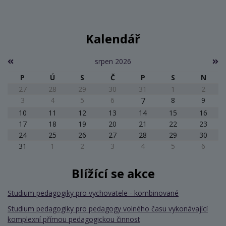
Kalendář
srpen 2026
P
Ú
S
Č
P
S
N
27
28
29
30
31
1
2
3
4
5
6
7
8
9
10
11
12
13
14
15
16
17
18
19
20
21
22
23
24
25
26
27
28
29
30
31
1
2
3
4
5
6
Blížící se akce
Studium pedagogiky pro vychovatele - kombinované
Studium pedagogiky pro pedagogy volného času vykonávající
komplexní přímou pedagogickou činnost