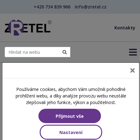
+420 734 839 966
info@zretel.cz
Kontakty
← Šablony OP JAK
Používáme cookies, abychom Vám umožnili pohodlné
šablony
prohlížení webu, a díky analýze provozu webu neustále
Jak na rozvoj výtvarných
zlepšovali jeho funkce, výkon a použitelnost.
dovedností dětí
Přijmout vše
předškolního věku?
(webinář)
Nastavení