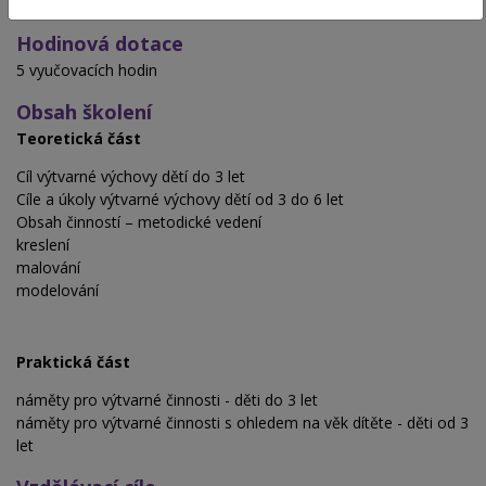
Hodinová dotace
5 vyučovacích hodin
Obsah školení
Teoretická část
Cíl výtvarné výchovy dětí do 3 let
Cíle a úkoly výtvarné výchovy dětí od 3 do 6 let
Obsah činností – metodické vedení
kreslení
malování
modelování
Praktická část
náměty pro výtvarné činnosti - děti do 3 let
náměty pro výtvarné činnosti s ohledem na věk dítěte - děti od 3
let