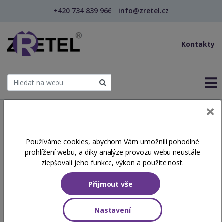
+420 734 839 966
info@zretel.cz
Kontakty
← Šablony OP JAK
Používáme cookies, abychom Vám umožnili pohodlné
šablony
prohlížení webu, a díky analýze provozu webu neustále
Čtenářské strategie
zlepšovali jeho funkce, výkon a použitelnost.
Přijmout vše
Hodinová dotace
8 vyučovacích hodin
Nastavení
Obsah školení