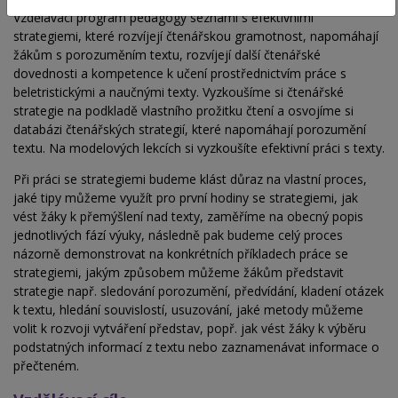
Vzdělávací program pedagogy seznámí s efektivními
strategiemi, které rozvíjejí čtenářskou gramotnost, napomáhají
žákům s porozuměním textu, rozvíjejí další čtenářské
dovednosti a kompetence k učení prostřednictvím práce s
beletristickými a naučnými texty. Vyzkoušíme si čtenářské
strategie na podkladě vlastního prožitku čtení a osvojíme si
databázi čtenářských strategií, které napomáhají porozumění
textu. Na modelových lekcích si vyzkoušíte efektivní práci s texty.
Při práci se strategiemi budeme klást důraz na vlastní proces,
jaké tipy můžeme využít pro první hodiny se strategiemi, jak
vést žáky k přemýšlení nad texty, zaměříme na obecný popis
jednotlivých fází výuky, následně pak budeme celý proces
názorně demonstrovat na konkrétních příkladech práce se
strategiemi, jakým způsobem můžeme žákům představit
strategie např. sledování porozumění, předvídání, kladení otázek
k textu, hledání souvislostí, usuzování, jaké metody můžeme
volit k rozvoji vytváření představ, popř. jak vést žáky k výběru
podstatných informací z textu nebo zaznamenávat informace o
přečteném.