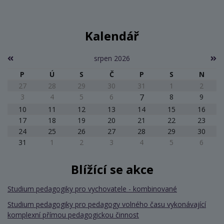
Kalendář
srpen 2026
P
Ú
S
Č
P
S
N
27
28
29
30
31
1
2
3
4
5
6
7
8
9
10
11
12
13
14
15
16
17
18
19
20
21
22
23
24
25
26
27
28
29
30
31
1
2
3
4
5
6
Blížící se akce
Studium pedagogiky pro vychovatele - kombinované
Studium pedagogiky pro pedagogy volného času vykonávající
komplexní přímou pedagogickou činnost