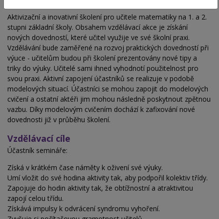
Obsah školení
Aktivizační a inovativní školení pro učitele matematiky na 1. a 2.
stupni základní školy. Obsahem vzdělávací akce je získání
nových dovedností, které učitel využije ve své školní praxi.
Vzdělávání bude zaměřené na rozvoj praktických dovedností při
výuce - učitelům budou při školení prezentovány nové tipy a
triky do výuky. Učitelé sami ihned vyhodnotí použitelnost pro
svou praxi. Aktivní zapojení účastníků se realizuje v podobě
modelových situací. Účastníci se mohou zapojit do modelových
cvičení a ostatní aktéři jim mohou následně poskytnout zpětnou
vazbu. Díky modelovým cvičením dochází k zafixování nové
dovednosti již v průběhu školení.
Vzdělávací cíle
Účastník semináře:
Získá v krátkém čase náměty k oživení své výuky.
Umí vložit do své hodina aktivity tak, aby podpořil kolektiv třídy.
Zapojuje do hodin aktivity tak, že obtížnostní a atraktivitou
zapojí celou třídu.
Získává impulsy k odvrácení syndromu vyhoření.
Zvyšuje si počítačovou gramotnost učitelů.