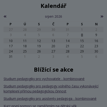
Kalendář
srpen 2026
P
Ú
S
Č
P
S
N
27
28
29
30
31
1
2
3
4
5
6
7
8
9
10
11
12
13
14
15
16
17
18
19
20
21
22
23
24
25
26
27
28
29
30
31
1
2
3
4
5
6
Blížící se akce
Studium pedagogiky pro vychovatele - kombinované
Studium pedagogiky pro pedagogy volného času vykonávající
komplexní přímou pedagogickou činnost
Studium pedagogiky pro asistenty pedagoga - kombinované
Kurz první pomoci se zaměřením na dětský věk