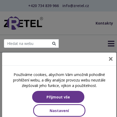
+420 734 839 966
info@zretel.cz
Kontakty
← Šablony OP JAK
Používáme cookies, abychom Vám umožnili pohodlné
Aktivity do hodin
prohlížení webu, a díky analýze provozu webu neustále
matematiky v kostce
zlepšovali jeho funkce, výkon a použitelnost.
Přijmout vše
Hodinová dotace
6 vyučovacích hodin
Nastavení