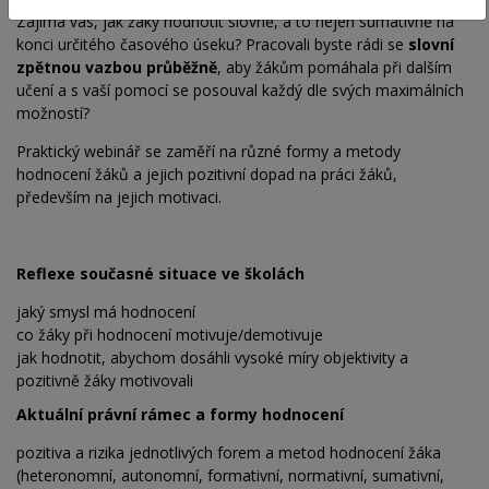
Zajímá vás, jak žáky hodnotit slovně, a to nejen sumativně na
konci určitého časového úseku? Pracovali byste rádi se
slovní
zpětnou vazbou průběžně
, aby žákům pomáhala při dalším
učení a s vaší pomocí se posouval každý dle svých maximálních
možností?
Praktický webinář se zaměří na různé formy a metody
hodnocení žáků a jejich pozitivní dopad na práci žáků,
především na jejich motivaci.
Reflexe současné situace ve školách
jaký smysl má hodnocení
co žáky při hodnocení motivuje/demotivuje
jak hodnotit, abychom dosáhli vysoké míry objektivity a
pozitivně žáky motivovali
Aktuální právní rámec a formy hodnocení
pozitiva a rizika jednotlivých forem a metod hodnocení žáka
(heteronomní, autonomní, formativní, normativní, sumativní,