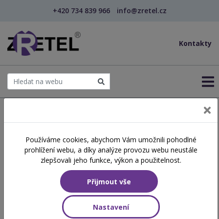
+420 734 839 966
info@zretel.cz
Kontakty
← Šablony OP JAK
Používáme cookies, abychom Vám umožnili pohodlné
šablony
prohlížení webu, a díky analýze provozu webu neustále
Slovní hodnocení (webinář)
zlepšovali jeho funkce, výkon a použitelnost.
Přijmout vše
Hodinová dotace
8 vyučovacích hodin
Nastavení
Obsah školení