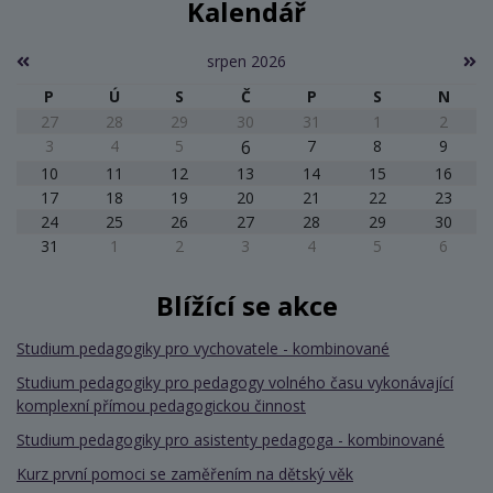
Kalendář
srpen 2026
P
Ú
S
Č
P
S
N
27
28
29
30
31
1
2
3
4
5
6
7
8
9
10
11
12
13
14
15
16
17
18
19
20
21
22
23
24
25
26
27
28
29
30
31
1
2
3
4
5
6
Blížící se akce
Studium pedagogiky pro vychovatele - kombinované
Studium pedagogiky pro pedagogy volného času vykonávající
komplexní přímou pedagogickou činnost
Studium pedagogiky pro asistenty pedagoga - kombinované
Kurz první pomoci se zaměřením na dětský věk