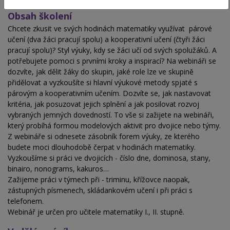
Obsah školení
Chcete zkusit ve svých hodinách matematiky využívat párové
učení (dva žáci pracují spolu) a kooperativní učení (čtyři žáci
pracují spolu)? Styl výuky, kdy se žáci učí od svých spolužáků. A
potřebujete pomoci s prvními kroky a inspirací? Na webináři se
dozvíte, jak dělit žáky do skupin, jaké role lze ve skupině
přidělovat a vyzkoušíte si hlavní výukové metody spjaté s
párovým a kooperativním učením. Dozvíte se, jak nastavovat
kritéria, jak posuzovat jejich splnění a jak posilovat rozvoj
vybraných jemných dovedností. To vše si zažijete na webináři,
který probíhá formou modelových aktivit pro dvojice nebo týmy.
Z webináře si odnesete zásobník forem výuky, ze kterého
budete moci dlouhodobě čerpat v hodinách matematiky.
Vyzkoušíme si práci ve dvojicích - číslo dne, dominosa, stany,
binairo, nonograms, kakuros…
Zažijeme práci v týmech při - triminu, křížovce naopak,
zástupných písmenech, skládankovém učení i při práci s
telefonem.
Webinář je určen pro učitele matematiky I., II. stupně.