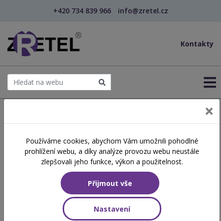
+420 734 839 966
info@zretel.cz
Kontakty
← Šablony OP JAK
Používáme cookies, abychom Vám umožnili pohodlné
šablony
prohlížení webu, a díky analýze provozu webu neustále
Párové a kooperativní učení
zlepšovali jeho funkce, výkon a použitelnost.
v matematice (webinář)
Přijmout vše
Hodinová dotace
Nastavení
8 vyučovacích hodin