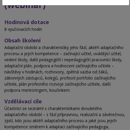
(webinář)
Hodinová dotace
8 vyučovacích hodin
Obsah školení
Adaptační období a charakteristiky jeho fází, aktéři adaptačního
procesu a jejich kompetence – začínající učitel, uvádějící učitel,
vedení školy, další pedagogičtí i nepedagogičtí pracovníci školy,
adaptační plán, podpora a hodnocení začínajícího učitele –
návštěvy v hodinách, rozhovory, zpětná vazba od žáků,
zákonných zástupců, kolegů, profesní portfolio začínajícího
učitele, plán profesního rozvoje začínajícího učitele, další
podpora mentoringem, koučinkem.
Vzdělávací cíle
Účastníci se seznámí s charakteristikami dvouletého
adaptačního období – s fází přípravnou, realizační a závěrečnou,
zjistí, kdo jsou aktéři adaptačního procesu a jaké jsou jejich
kompetence směrem k adaptaci začínajícího pedagoga,