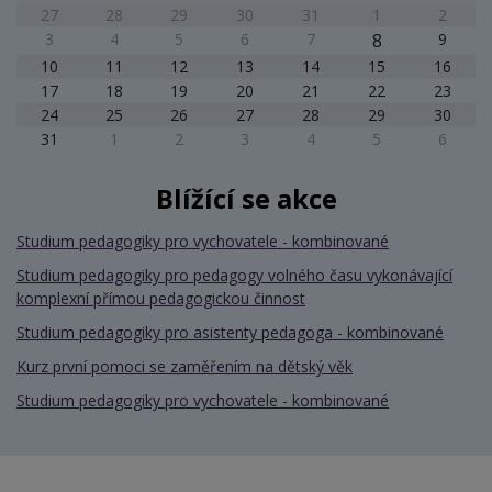
27
28
29
30
31
1
2
3
4
5
6
7
8
9
10
11
12
13
14
15
16
17
18
19
20
21
22
23
24
25
26
27
28
29
30
31
1
2
3
4
5
6
Blížící se akce
Studium pedagogiky pro vychovatele - kombinované
Studium pedagogiky pro pedagogy volného času vykonávající
komplexní přímou pedagogickou činnost
Studium pedagogiky pro asistenty pedagoga - kombinované
Kurz první pomoci se zaměřením na dětský věk
Studium pedagogiky pro vychovatele - kombinované