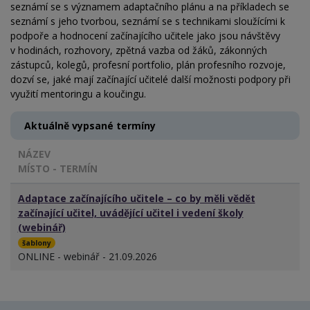
seznámí se s významem adaptačního plánu a na příkladech se
seznámí s jeho tvorbou, seznámí se s technikami sloužícími k
podpoře a hodnocení začínajícího učitele jako jsou návštěvy
v hodinách, rozhovory, zpětná vazba od žáků, zákonných
zástupců, kolegů, profesní portfolio, plán profesního rozvoje,
dozví se, jaké mají začínající učitelé další možnosti podpory při
využití mentoringu a koučingu.
Aktuálně vypsané termíny
NÁZEV
MÍSTO - TERMÍN
Adaptace začínajícího učitele – co by měli vědět
začínající učitel, uvádějící učitel i vedení školy
(webinář)
šablony
ONLINE - webinář - 21.09.2026