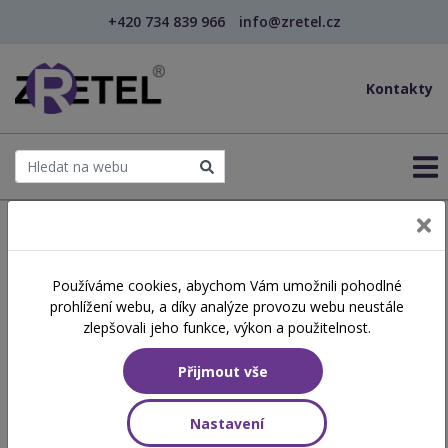
+420 734 839 966
info@zretel.cz
Kontakty
← Šablony OP JAK
Používáme cookies, abychom Vám umožnili pohodlné
šablony
prohlížení webu, a díky analýze provozu webu neustále
Adaptace začínajícího
zlepšovali jeho funkce, výkon a použitelnost.
učitele – co by měli vědět
Přijmout vše
začínající učitel, uvádějící
učitel i vedení školy
Nastavení