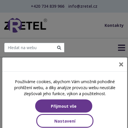
+420 734 839 966
info@zretel.cz
Kontakty
← Šablony OP JAK
Používáme cookies, abychom Vám umožnili pohodlné
Matematická gramotnost v
prohlížení webu, a díky analýze provozu webu neustále
kostce
zlepšovali jeho funkce, výkon a použitelnost.
Přijmout vše
Hodinová dotace
6 vyučovacích hodin
Nastavení