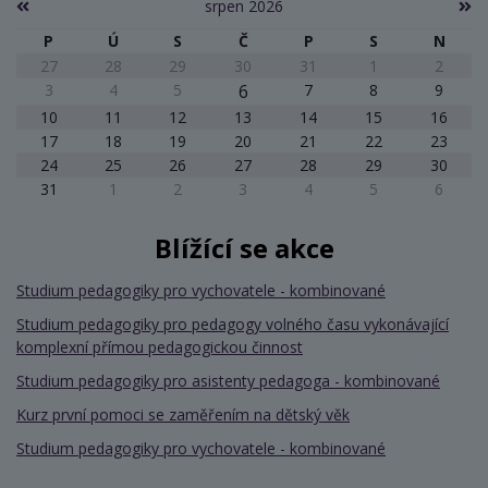
srpen 2026
P
Ú
S
Č
P
S
N
27
28
29
30
31
1
2
3
4
5
6
7
8
9
10
11
12
13
14
15
16
17
18
19
20
21
22
23
24
25
26
27
28
29
30
31
1
2
3
4
5
6
Blížící se akce
Studium pedagogiky pro vychovatele - kombinované
Studium pedagogiky pro pedagogy volného času vykonávající
komplexní přímou pedagogickou činnost
Studium pedagogiky pro asistenty pedagoga - kombinované
Kurz první pomoci se zaměřením na dětský věk
Studium pedagogiky pro vychovatele - kombinované