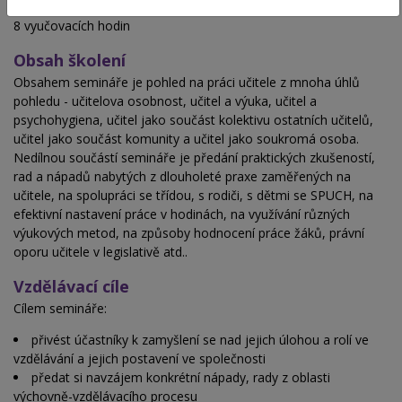
Hodinová dotace
8 vyučovacích hodin
Obsah školení
Obsahem semináře je pohled na práci učitele z mnoha úhlů
pohledu - učitelova osobnost, učitel a výuka, učitel a
psychohygiena, učitel jako součást kolektivu ostatních učitelů,
učitel jako součást komunity a učitel jako soukromá osoba.
Nedílnou součástí semináře je předání praktických zkušeností,
rad a nápadů nabytých z dlouholeté praxe zaměřených na
učitele, na spolupráci se třídou, s rodiči, s dětmi se SPUCH, na
efektivní nastavení práce v hodinách, na využívání různých
výukových metod, na způsoby hodnocení práce žáků, právní
oporu učitele v legislativě atd..
Vzdělávací cíle
Cílem semináře:
přivést účastníky k zamyšlení se nad jejich úlohou a rolí ve
vzdělávání a jejich postavení ve společnosti
předat si navzájem konkrétní nápady, rady z oblasti
výchovně-vzdělávacího procesu