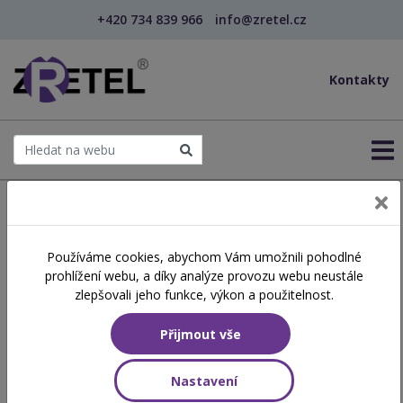
+420 734 839 966
info@zretel.cz
Kontakty
← Šablony OP JAK
Používáme cookies, abychom Vám umožnili pohodlné
šablony
prohlížení webu, a díky analýze provozu webu neustále
Posílám to dál aneb co by
zlepšovali jeho funkce, výkon a použitelnost.
mohl potřebovat učitel, aby
Přijmout vše
byl učitelem (webinář)
Nastavení