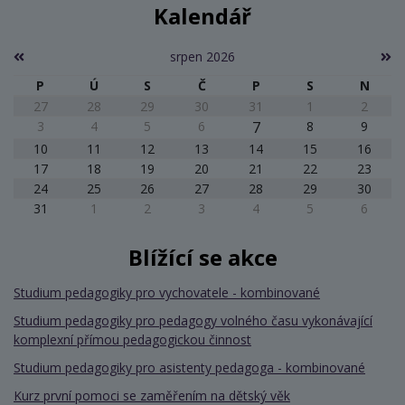
Kalendář
srpen 2026
P
Ú
S
Č
P
S
N
27
28
29
30
31
1
2
3
4
5
6
7
8
9
10
11
12
13
14
15
16
17
18
19
20
21
22
23
24
25
26
27
28
29
30
31
1
2
3
4
5
6
Blížící se akce
Studium pedagogiky pro vychovatele - kombinované
Studium pedagogiky pro pedagogy volného času vykonávající
komplexní přímou pedagogickou činnost
Studium pedagogiky pro asistenty pedagoga - kombinované
Kurz první pomoci se zaměřením na dětský věk