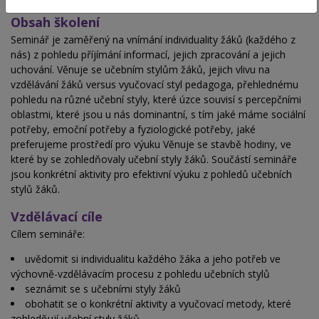
Obsah školení
Seminář je zaměřený na vnímání individuality žáků (každého z
nás) z pohledu příjímání informací, jejich zpracování a jejich
uchování. Věnuje se učebním stylům žáků, jejich vlivu na
vzdělávání žáků versus vyučovací styl pedagoga, přehlednému
pohledu na různé učební styly, které úzce souvisí s percepčními
oblastmi, které jsou u nás dominantní, s tím jaké máme sociální
potřeby, emoční potřeby a fyziologické potřeby, jaké
preferujeme prostředí pro výuku Věnuje se stavbě hodiny, ve
které by se zohledňovaly učební styly žáků. Součástí semináře
jsou konkrétní aktivity pro efektivní výuku z pohledů učebních
stylů žáků.
Vzdělávací cíle
Cílem semináře:
uvědomit si individualitu každého žáka a jeho potřeb ve
výchovně-vzdělávacím procesu z pohledu učebních stylů
seznámit se s učebními styly žáků
obohatit se o konkrétní aktivity a vyučovací metody, které
zohledňují učební styly žáků