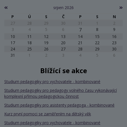
srpen 2026
P
Ú
S
Č
P
S
N
27
28
29
30
31
1
2
3
4
5
6
7
8
9
10
11
12
13
14
15
16
17
18
19
20
21
22
23
24
25
26
27
28
29
30
31
1
2
3
4
5
6
Blížící se akce
Studium pedagogiky pro vychovatele - kombinované
Studium pedagogiky pro pedagogy volného času vykonávající
komplexní přímou pedagogickou činnost
Studium pedagogiky pro asistenty pedagoga - kombinované
Kurz první pomoci se zaměřením na dětský věk
Studium pedagogiky pro vychovatele - kombinované