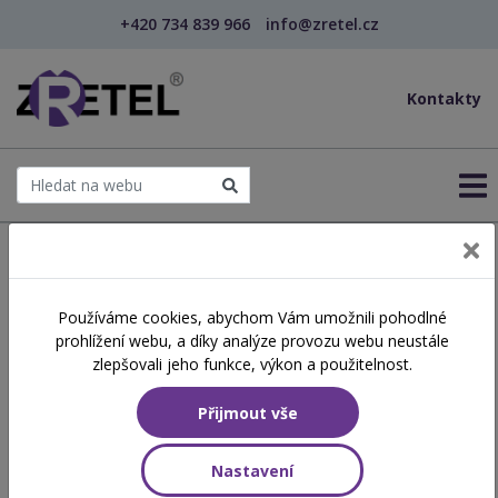
+420 734 839 966
info@zretel.cz
Kontakty
← Šablony OP JAK
Používáme cookies, abychom Vám umožnili pohodlné
šablony
prohlížení webu, a díky analýze provozu webu neustále
Výuka podle učebních stylů
zlepšovali jeho funkce, výkon a použitelnost.
žáka
Přijmout vše
Hodinová dotace
Nastavení
8 vyučovacích hodin