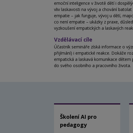
emoční inteligence v životě dětí i dospěl
vliv laskavosti na vývoj a chování batolat
empatie – jak funguje, vývoj u dětí, ma
co není empatie – ukázky z praxe, důsled
vyzkoušení empatických a laskavých reak
Vzdělávací cíle
Účastník semináře získá informace o význ
přijímání) i empatické reakce. Dokáže roz
empatická a laskavá komunikace dětem při
do svého osobního a pracovního života.
Školení AI pro
pedagogy