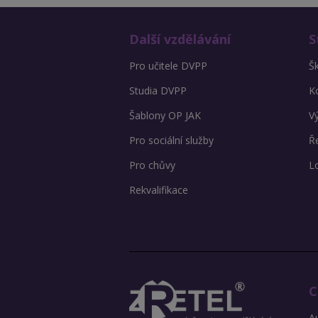
Další vzdělávání
S
Pro učitele DVPP
Š
Studia DVPP
K
Šablony OP JAK
V
Pro sociální služby
Ře
Pro chůvy
L
Rekvalifikace
C
Au