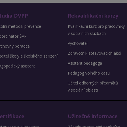
tudia DVPP
Rekvalifikační kurzy
kolní metodik prevence
Kvalifikační kurz pro pracovníky
v sociálních službách
oordinátor ŠVP
Vychovatel
ýchovný poradce
Zdravotník zotavovacích akcí
ditel školy a školského zařízení
Asistent pedagoga
ogopedický asistent
Pedagog volného času
Učitel odborných předmětů
v sociální oblasti
ertifikace
Užitečné informace
torizace a akreditace
Zásady zpracování osobních