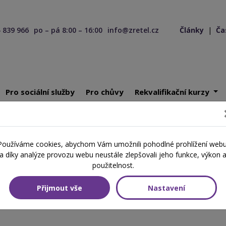
 839 966
po – pá 8:00 – 16:00
info@zretel.cz
Články
|
Ča
Pro sociální služby
Pro chůvy
Rekvalifikační kurzy
patie ve výchově nejmenších dětí
Používáme cookies, abychom Vám umožnili pohodlné prohlížení webu
tie ve výchově nejmenších dět
a díky analýze provozu webu neustále zlepšovali jeho funkce, výkon 
použitelnost.
Přijmout vše
Nastavení