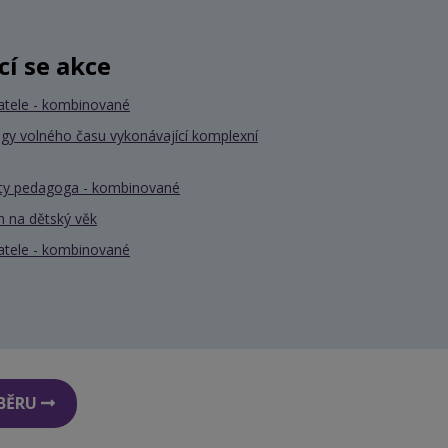
ící se akce
atele - kombinované
gy volného času vykonávající komplexní
nty pedagoga - kombinované
 na dětský věk
atele - kombinované
DBĚRU