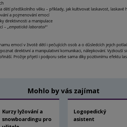
ých
 a dětí předškolního věku – příklady, jak kultivovat laskavost, laskavé
pování a pojmenování emocí
ky direktivnosti a manipulace
cí –
„empatická laboratoř“
amu emocí v životě dětí i pečujících osob a o důsledcích jejich potla
poznat direktivní a manipulativní komunikaci, nálepkování. Vyzkouší si 
náší. Prožije přijetí i podporu sebe sama díky pozitivnímu efektu las
Mohlo by vás zajímat
Kurzy lyžování a
Logopedický
snowboardingu pro
asistent
učitele