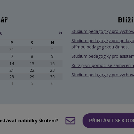
ář
Blíž
Studium pedagogiky pro vychov
26
Studium pedagogiky pro pedago
P
S
N
přímou pedagogickou činnost
31
1
2
7
8
9
Studium pedagogiky pro asiste
14
15
16
Kurz první pomoci se zaměřením
21
22
23
Studium pedagogiky pro vychov
28
29
30
4
5
6
stávat nabídky školení?
PŘIHLÁSIT SE K O