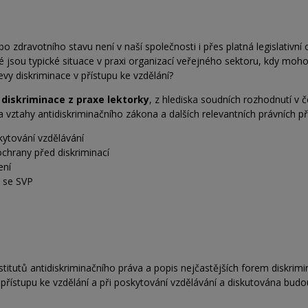
bo zdravotního stavu není v naší společnosti i přes platná legislativ
aké jsou typické situace v praxi organizací veřejného sektoru, kdy m
evy diskriminace v přístupu ke vzdělání?
diskriminace z praxe lektorky
, z hlediska soudních rozhodnutí v 
vztahy antidiskriminačního zákona a dalších relevantních právních př
kytování vzdělávání
chrany před diskriminací
ení
i se SVP
nstitutů antidiskriminačního práva a popis nejčastějších forem diskrim
v přístupu ke vzdělání a při poskytování vzdělávání a diskutována bud