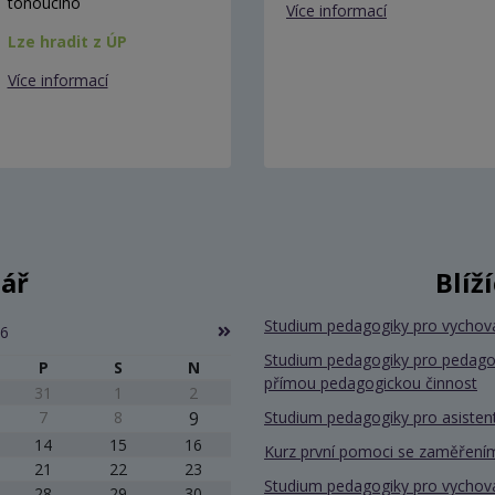
tonoucího
Více informací
Lze hradit z ÚP
Více informací
ář
Blíž
Studium pedagogiky pro vychov
26
Studium pedagogiky pro pedago
P
S
N
přímou pedagogickou činnost
31
1
2
7
8
9
Studium pedagogiky pro asiste
14
15
16
Kurz první pomoci se zaměřením
21
22
23
Studium pedagogiky pro vychov
28
29
30