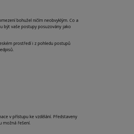
ní omezení bohužel ničím neobvyklým. Co a
ohou být vaše postupy posuzovány jako
českém prostředí i z pohledu postupů
edpisů.
inace v přístupu ke vzdělání. Představeny
ou možná řešení.