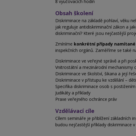
8 vyučovacích hodin
Obsah školení
Diskriminace na základě pohlaví, věku ne
jak reguluje antidiskriminační zákon a j
diskriminační? Které jsou nejčastější proj
Zmíníme
konkrétní případy namítané 
inspekčních orgánů. Zaměříme se také na 
Diskriminace ve veřejné správě a při pos
Vnitrostátní a mezinárodní mechanismy o
Diskriminace ve školství, šikana a její řeš
Diskriminace v přístupu ke vzdělání – dět
Specifika diskriminace osob s postižením
Judikáty a příklady
Praxe veřejného ochránce práv
Vzdělávací cíle
Cílem semináře je přiblížení základních i
budou nejčastější příklady diskriminace 