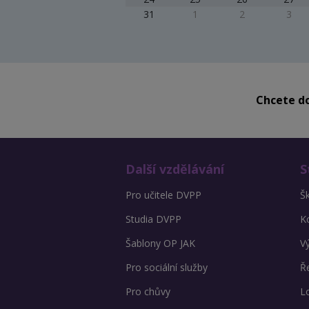
31
1
2
3
Chcete do
Další vzdělávání
S
Pro učitele DVPP
Š
Studia DVPP
K
Šablony OP JAK
V
Pro sociální služby
Ře
Pro chůvy
L