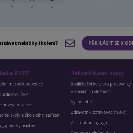
4
5
6
stávat nabídky školení?
PŘIHLÁSIT SE K O
tudia DVPP
Rekvalifikační kurzy
kolní metodik prevence
Kvalifikační kurz pro pracovníky
v sociálních službách
oordinátor ŠVP
Vychovatel
ýchovný poradce
Zdravotník zotavovacích akcí
ditel školy a školského zařízení
Asistent pedagoga
ogopedický asistent
Pedagog volného času