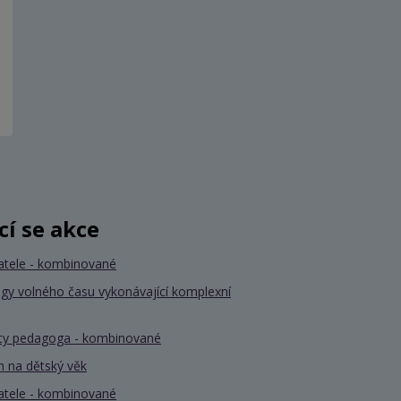
ící se akce
atele - kombinované
gy volného času vykonávající komplexní
nty pedagoga - kombinované
 na dětský věk
atele - kombinované