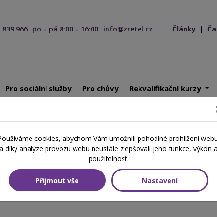
 839 966
po – pá 8:00 – 16:00
info@zretel.cz
Články
|
Ča
Pro sociální služby
Pro chůvy
Rekvalifikační kurzy
e vzdělání: nejčastější problémy diskriminace ve školství
Používáme cookies, abychom Vám umožnili pohodlné prohlížení webu
a díky analýze provozu webu neustále zlepšovali jeho funkce, výkon 
vzdělání: nejčastější problémy
použitelnost.
Přijmout vše
Nastavení