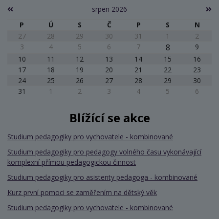
srpen 2026
P
Ú
S
Č
P
S
N
27
28
29
30
31
1
2
3
4
5
6
7
8
9
10
11
12
13
14
15
16
17
18
19
20
21
22
23
24
25
26
27
28
29
30
31
1
2
3
4
5
6
Blížící se akce
Studium pedagogiky pro vychovatele - kombinované
Studium pedagogiky pro pedagogy volného času vykonávající
komplexní přímou pedagogickou činnost
Studium pedagogiky pro asistenty pedagoga - kombinované
Kurz první pomoci se zaměřením na dětský věk
Studium pedagogiky pro vychovatele - kombinované