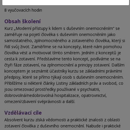
Hodinová dotace
8 vyučovacích hodin
Obsah školení
Kurz „Moderní přístupy k lidem s duševním onemocněním“ se
zaměřuje na pojetí člověka s duševním onemocněním jako
samostatného, zplnomocněného a zotaveného člověka, který si
řídí svůj život. Zaměříme se na koncepty, které nám pomohou
člověka vést a motivovat tímto směrem. Jedním z konceptů je
cesta k zotavení. Představíme tento koncept, podíváme se na
čtyři fáze zotavení, na zplnomocnění a principy zotavení. Dalším
konceptem je seznámit účastníky kurzu se základními právními
předpisy, které se přímo týkají osob s duševním onemocněním.
Přiblížíme si některé články Listiny základních práv a svobod, co
jsou omezovací prostředky používané v psychiatrii,
dobrovolná/nedobrovolná hospitalizace, opatrovnictví,
omezení/zbavení svéprávnosti a další.
Vzdělávací cíle
Absolvent kurzu získá vědomosti a praktické znalosti z oblasti
zotavení člověka z duševního onemocnění. Nabude i praktické