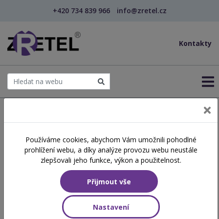
+420 734 839 966
info@zretel.cz
Kontakty
← Šablony OP JAK
Používáme cookies, abychom Vám umožnili pohodlné
Moderní přístupy k lidem s
prohlížení webu, a díky analýze provozu webu neustále
duševním onemocněním
zlepšovali jeho funkce, výkon a použitelnost.
Přijmout vše
Číslo akreditace
A2026/0433-SP/PC/VP
Nastavení