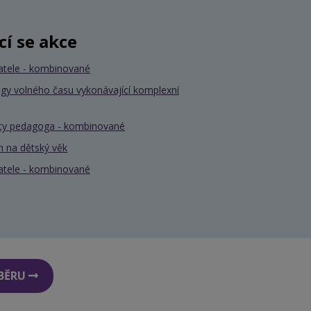
ící se akce
atele - kombinované
gy volného času vykonávající komplexní
nty pedagoga - kombinované
 na dětský věk
atele - kombinované
DBĚRU