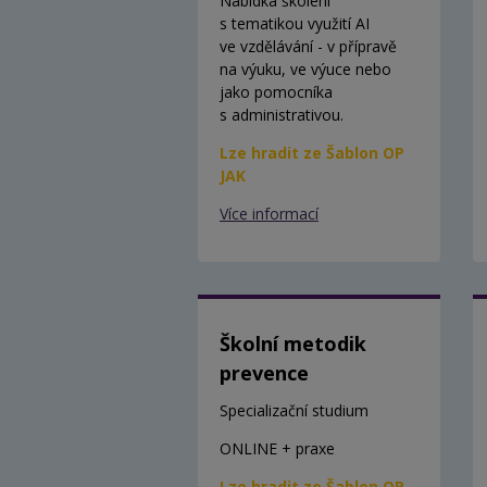
Nabídka školení
s tematikou využití AI
ve vzdělávání - v přípravě
na výuku, ve výuce nebo
jako pomocníka
s administrativou.
Lze hradit ze Šablon OP
JAK
Více informací
Školní metodik
prevence
Specializační studium
ONLINE + praxe
Lze hradit ze Šablon OP