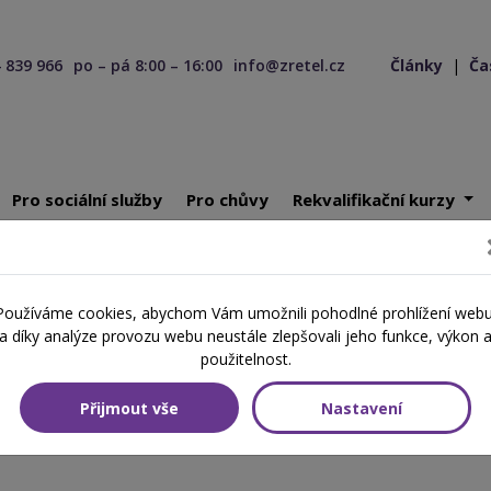
 839 966
po – pá 8:00 – 16:00
info@zretel.cz
Články
|
Ča
Pro sociální služby
Pro chůvy
Rekvalifikační kurzy
 k rozdílové zkoušce - Chůva pro děti v dětské skupině
Používáme cookies, abychom Vám umožnili pohodlné prohlížení webu
rozdílové zkoušce - Chůva pro d
a díky analýze provozu webu neustále zlepšovali jeho funkce, výkon 
použitelnost.
Přijmout vše
Nastavení