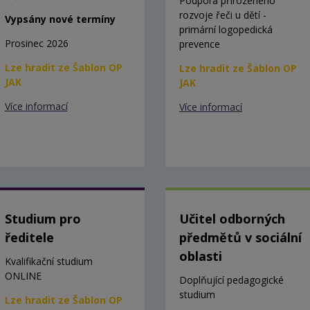
Podpora přirozeného
rozvoje řeči u dětí -
Vypsány nové termíny
primární logopedická
Prosinec 2026
prevence
Lze hradit ze Šablon OP
Lze hradit ze Šablon OP
JAK
JAK
Více informací
Více informací
Studium pro
Učitel odborných
ředitele
předmětů v sociální
oblasti
Kvalifikační studium
ONLINE
Doplňující pedagogické
studium
Lze hradit ze Šablon OP