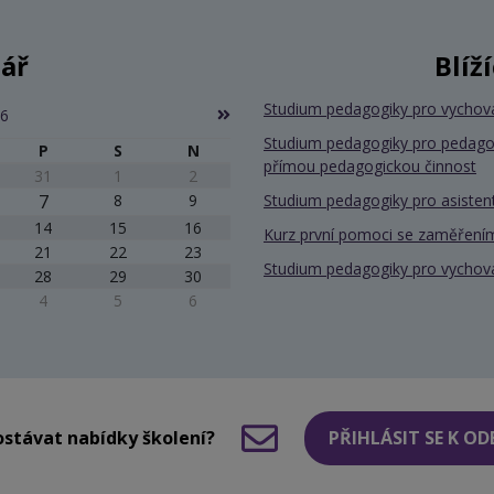
ář
Blíž
Studium pedagogiky pro vychov
26
Studium pedagogiky pro pedago
P
S
N
přímou pedagogickou činnost
31
1
2
7
8
9
Studium pedagogiky pro asiste
14
15
16
Kurz první pomoci se zaměřením
21
22
23
Studium pedagogiky pro vychov
28
29
30
4
5
6
stávat nabídky školení?
PŘIHLÁSIT SE K O