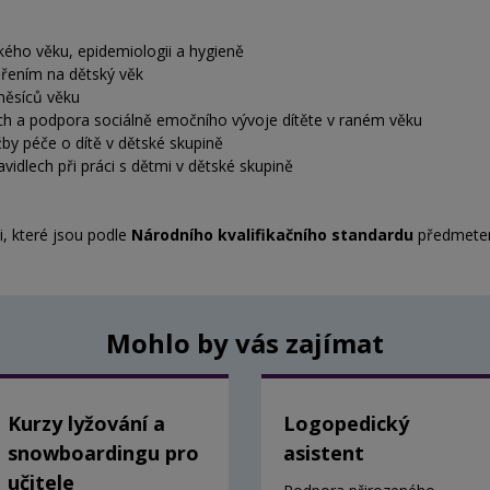
ého věku, epidemiologii a hygieně
ěřením na dětský věk
měsíců věku
ch a podpora sociálně emočního vývoje dítěte v raném věku
by péče o dítě v dětské skupině
vidlech při práci s dětmi v dětské skupině
, které jsou podle
Národního kvalifikačního standardu
předmetem
Mohlo by vás zajímat
Kurzy lyžování a
Logopedický
snowboardingu pro
asistent
učitele