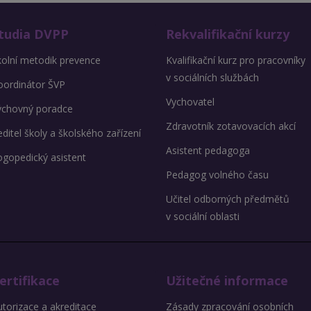
tudia DVPP
Rekvalifikační kurzy
kolní metodik prevence
Kvalifikační kurz pro pracovníky
v sociálních službách
oordinátor ŠVP
Vychovatel
ýchovný poradce
Zdravotník zotavovacích akcí
ditel školy a školského zařízení
Asistent pedagoga
ogopedický asistent
Pedagog volného času
Učitel odborných předmětů
v sociální oblasti
ertifikace
Užitečné informace
torizace a akreditace
Zásady zpracování osobních