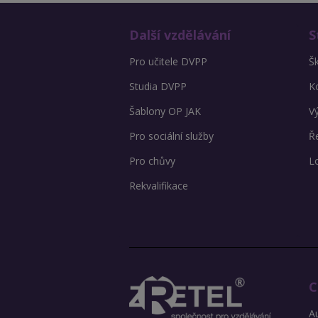
Další vzdělávání
S
Pro učitele DVPP
Š
Studia DVPP
K
Šablony OP JAK
V
Pro sociální služby
Ře
Pro chůvy
L
Rekvalifikace
C
Au