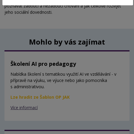
poznávat žádoucí a nežádoucí chování a jak celkově rozvíjet
jeho sociální dovednosti.
Mohlo by vás zajímat
Školení AI pro pedagogy
Nabídka školení s tematikou využití AI ve vzdělávání - v
přípravě na výuku, ve výuce nebo jako pomocníka
s administrativou.
Lze hradit ze Šablon OP JAK
Více informací