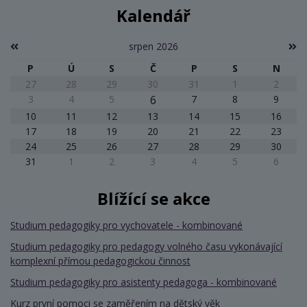
Kalendář
srpen 2026
P
Ú
S
Č
P
S
N
27
28
29
30
31
1
2
3
4
5
6
7
8
9
10
11
12
13
14
15
16
17
18
19
20
21
22
23
24
25
26
27
28
29
30
31
1
2
3
4
5
6
Blížící se akce
Studium pedagogiky pro vychovatele - kombinované
Studium pedagogiky pro pedagogy volného času vykonávající
komplexní přímou pedagogickou činnost
Studium pedagogiky pro asistenty pedagoga - kombinované
Kurz první pomoci se zaměřením na dětský věk