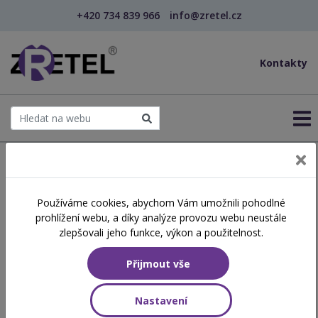
+420 734 839 966
info@zretel.cz
Kontakty
← Šablony OP JAK
Používáme cookies, abychom Vám umožnili pohodlné
Nepozorné dítě
prohlížení webu, a díky analýze provozu webu neustále
zlepšovali jeho funkce, výkon a použitelnost.
Obsah školení
Přijmout vše
Máte doma, ve školce nebo ve škole nepozorňáčka? Je k tomu i
hyperaktivní? Nebo není? Má potíže přizpůsobit se změnám ve
Nastavení
školce, ve škole? Povíme si, jak podpořit jeho pozornost, jeho
schopnost se přizpůsobit. Dostanete tipy, jak ho naučit