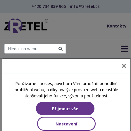
+420 734 839 966
info@zretel.cz
Kontakty
← Šablony OP JAK
Používáme cookies, abychom Vám umožnili pohodlné
šablony
prohlížení webu, a díky analýze provozu webu neustále
Mediální vzdělávání na 1.
zlepšovali jeho funkce, výkon a použitelnost.
stupni ZŠ (webinář)
Přijmout vše
Hodinová dotace
Nastavení
4 vyučovací hodiny