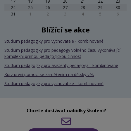
17
18
19
20
21
22
23
24
25
26
27
28
29
30
31
1
2
3
4
5
6
Blížící se akce
Studium pedagogiky pro vychovatele - kombinované
Studium pedagogiky pro pedagogy volného času vykonávající
komplexní přímou pedagogickou činnost
Studium pedagogiky pro asistenty pedagoga - kombinované
Kurz první pomoci se zaměřením na dětský věk
Studium pedagogiky pro vychovatele - kombinované
Chcete dostávat nabídky školení?