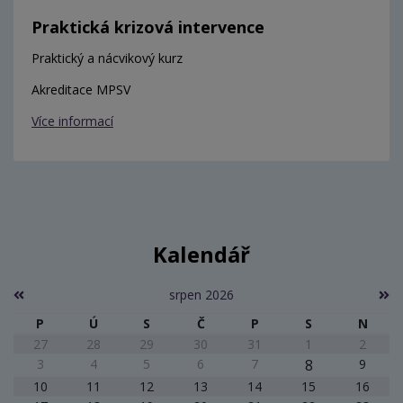
Praktická krizová intervence
Praktický a nácvikový kurz
Akreditace MPSV
Více informací
Kalendář
srpen 2026
P
Ú
S
Č
P
S
N
27
28
29
30
31
1
2
3
4
5
6
7
8
9
10
11
12
13
14
15
16