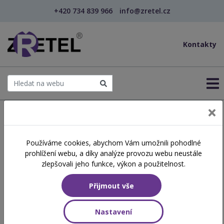
+420 734 839 966
info@zretel.cz
Kontakty
← Šablony OP JAK
Používáme cookies, abychom Vám umožnili pohodlné
šablony
prohlížení webu, a díky analýze provozu webu neustále
Sociálně emoční učení
zlepšovali jeho funkce, výkon a použitelnost.
(webinář)
Přijmout vše
Hodinová dotace
Nastavení
8 vyučovacích hodin