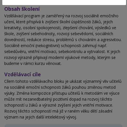
Obsah školení
Vzdělávací program je zaměřený na rozvoj sociálně emočního
učení, které přispívá k zvýšení školní úspěšnosti žáků, jejich
kreativity, osobní spokojenosti, zlepšení chování, výsledků ve
škole, zvýšení sebehodnoty, rozvoji sebevědomí, sociálních
dovedností, redukce stresu, problémů s chováním a agresivitou.
Sociálně emoční (nekognitivní) schopnosti zahrnují např.
sebedůvěru, vnitřní motivaci, sebekontrolu a vytrvalost. K jejich
rozvoji výrazně připívají moderní výukové metody, kterým se
budeme v rámci kurzu věnovat.
Vzdělávací cíle
Cílem tohoto vzdělávacího bloku je ukázat významný vliv učitelů
na sociálně emoční schopnosti žáků pouhou změnou metod
výuky. Změna kompozice přístupu učitelů k metodám ve výuce
může mít nezanedbatelný pozitivní dopad na rozvoj těchto
schopností u žáků a výrazné zvýšení jejich vnitřní motivace.
Rozvoj těchto schopností má již v raném věku dětí zásadní
význam na jejich další intelektový vývoj.