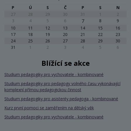
P
Ú
S
Č
P
S
N
27
28
29
30
31
1
2
3
4
5
6
7
8
9
10
11
12
13
14
15
16
17
18
19
20
21
22
23
24
25
26
27
28
29
30
31
1
2
3
4
5
6
Blížící se akce
Studium pedagogiky pro vychovatele - kombinované
Studium pedagogiky pro pedagogy volného času vykonávající
komplexní přímou pedagogickou činnost
Studium pedagogiky pro asistenty pedagoga - kombinované
Kurz první pomoci se zaměřením na dětský věk
Studium pedagogiky pro vychovatele - kombinované