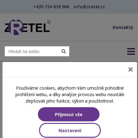
+420 734 839 966
info@zretel.cz
Kontakty
← Šablony OP JAK
Používáme cookies, abychom Vám umožnili pohodlné
šablony
prohlížení webu, a díky analýze provozu webu neustále
Asistent pedagoga jako
zlepšovali jeho funkce, výkon a použitelnost.
součást pedagogického
Přijmout vše
týmu a jeho role v
pedagogickém procesu
Nastavení