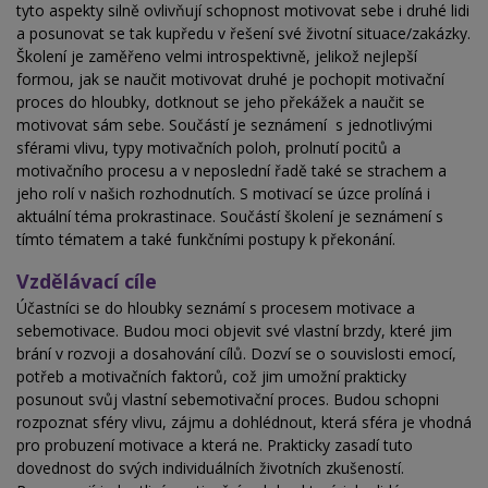
tyto aspekty silně ovlivňují schopnost motivovat sebe i druhé lidi
a posunovat se tak kupředu v řešení své životní situace/zakázky.
Školení je zaměřeno velmi introspektivně, jelikož nejlepší
formou, jak se naučit motivovat druhé je pochopit motivační
proces do hloubky, dotknout se jeho překážek a naučit se
motivovat sám sebe. Součástí je seznámení s jednotlivými
sférami vlivu, typy motivačních poloh, prolnutí pocitů a
motivačního procesu a v neposlední řadě také se strachem a
jeho rolí v našich rozhodnutích. S motivací se úzce prolíná i
aktuální téma prokrastinace. Součástí školení je seznámení s
tímto tématem a také funkčními postupy k překonání.
Vzdělávací cíle
Účastníci se do hloubky seznámí s procesem motivace a
sebemotivace. Budou moci objevit své vlastní brzdy, které jim
brání v rozvoji a dosahování cílů. Dozví se o souvislosti emocí,
potřeb a motivačních faktorů, což jim umožní prakticky
posunout svůj vlastní sebemotivační proces. Budou schopni
rozpoznat sféry vlivu, zájmu a dohlédnout, která sféra je vhodná
pro probuzení motivace a která ne. Prakticky zasadí tuto
dovednost do svých individuálních životních zkušeností.