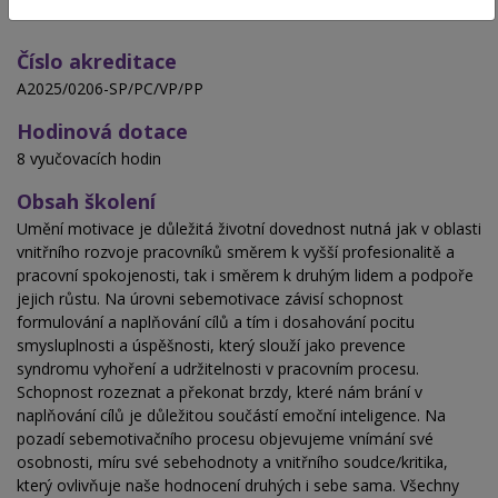
Číslo akreditace
A2025/0206-SP/PC/VP/PP
Hodinová dotace
8 vyučovacích hodin
Obsah školení
Umění motivace je důležitá životní dovednost nutná jak v oblasti
vnitřního rozvoje pracovníků směrem k vyšší profesionalitě a
pracovní spokojenosti, tak i směrem k druhým lidem a podpoře
jejich růstu. Na úrovni sebemotivace závisí schopnost
formulování a naplňování cílů a tím i dosahování pocitu
smysluplnosti a úspěšnosti, který slouží jako prevence
syndromu vyhoření a udržitelnosti v pracovním procesu.
Schopnost rozeznat a překonat brzdy, které nám brání v
naplňování cílů je důležitou součástí emoční inteligence. Na
pozadí sebemotivačního procesu objevujeme vnímání své
osobnosti, míru své sebehodnoty a vnitřního soudce/kritika,
který ovlivňuje naše hodnocení druhých i sebe sama. Všechny