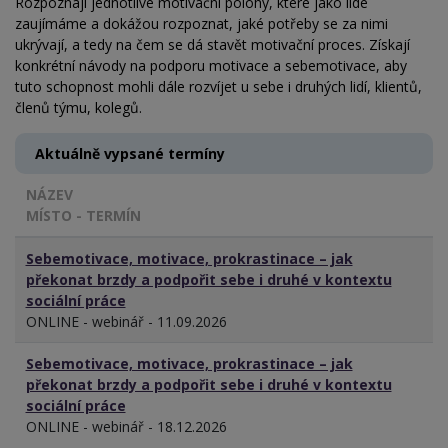
Rozpoznají jednotlivé motivační polohy, které jako lidé
zaujímáme a dokážou rozpoznat, jaké potřeby se za nimi
ukrývají, a tedy na čem se dá stavět motivační proces. Získají
konkrétní návody na podporu motivace a sebemotivace, aby
tuto schopnost mohli dále rozvíjet u sebe i druhých lidí, klientů,
členů týmu, kolegů.
Aktuálně vypsané termíny
NÁZEV
MÍSTO - TERMÍN
Sebemotivace, motivace, prokrastinace – jak
překonat brzdy a podpořit sebe i druhé v kontextu
sociální práce
ONLINE - webinář - 11.09.2026
Sebemotivace, motivace, prokrastinace – jak
překonat brzdy a podpořit sebe i druhé v kontextu
sociální práce
ONLINE - webinář - 18.12.2026