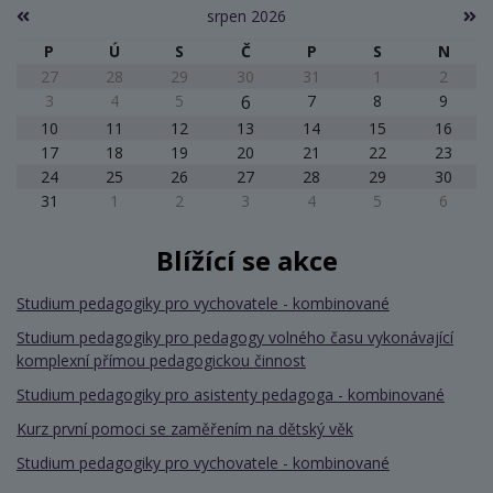
srpen 2026
P
Ú
S
Č
P
S
N
27
28
29
30
31
1
2
3
4
5
6
7
8
9
10
11
12
13
14
15
16
17
18
19
20
21
22
23
24
25
26
27
28
29
30
31
1
2
3
4
5
6
Blížící se akce
Studium pedagogiky pro vychovatele - kombinované
Studium pedagogiky pro pedagogy volného času vykonávající
komplexní přímou pedagogickou činnost
Studium pedagogiky pro asistenty pedagoga - kombinované
Kurz první pomoci se zaměřením na dětský věk
Studium pedagogiky pro vychovatele - kombinované