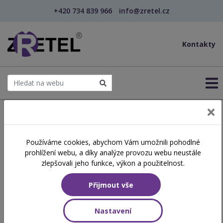
+420 734 839 966
info@zretel.cz
Kontakty
← Šablony OP JAK
Používáme cookies, abychom Vám umožnili pohodlné
Sebemotivace, motivace,
prohlížení webu, a díky analýze provozu webu neustále
prokrastinace – jak
zlepšovali jeho funkce, výkon a použitelnost.
překonat brzdy a podpořit
Přijmout vše
sebe i druhé v kontextu
Nastavení
sociální práce