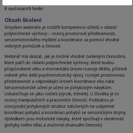
Hodinová dotace
8 vyučovacích hodin
Obsah školení
Smyslem webináře je rozšířit kompetence učitelů v oblasti
polytechnické výchovy – rozvoj prostorové představivosti,
senzomotorického myšlení a koordinace za pomocí vhodně
volených pomůcek a činností.
Webinář má ukázat, jak je možné vhodně zvolenými činnostmi,
které patří do oblasti polytechnické výchovy, které budou
přizpůsobené věku a momentální úrovni rozvoje dítěte, příznivě
ovlivnit jeho další psychomotorický vývoj, rozvíjet prostorovou
představivost a odpovídající úroveň koordinace oko-ruka.
Senzomotorické učení je učení se pohybovým návykům.
Uskutečňuje se jako cvičení (výcvik, trénink). U člověka je to
rozvoj manipulačních a pracovních činností. Podstatou je
osvojování pohybových struktur založených na vzájemné
koordinaci pohybů a koordinaci pohybů se senzorickými dojmy.
Výsledkem jsou motorické návyky, které spočívají v obratnosti
(pohyby svého těla) a zručnosti (manuální činnosti).