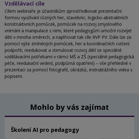
Vzdělávací cíle
Cílem webináře je účastníkům zprostředkovat prezentační
formou využívání různých her, stavebnic, logicko-abstraktních
konstruktivních pomůcek, pomůcek na rozvoj smyslového
vnímání a manipulace s nimi, které pedagogům umožní rozvíjet
děti v mnoha směrech, a naplňovat tak cíle RVP PV. Dále lze za
pomocí výše zmíněných pomůcek, her a koordinačních cvičení
podpořit, reedukovat a stimulovat rozvoj dětí se speciálně
vzdělávacími potřebami v rámci MŠ a ZŠ (speciálně pedagogická
péče, reedukační vedení, podpůrná opatření) – vše přehledně v
prezentaci za pomocí fotografií, obrázků, instruktážního videa s
popisem.
Mohlo by vás zajímat
Školení AI pro pedagogy