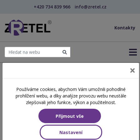
+420 734 839 966
info@zretel.cz
Kontakty
← Šablony OP JAK
Používáme cookies, abychom Vám umožnili pohodlné
šablony
prohlížení webu, a díky analýze provozu webu neustále
Polytechnická výchova -
zlepšovali jeho funkce, výkon a použitelnost.
rozvoj prostorové
Přijmout vše
představivosti (webinář)
Nastavení