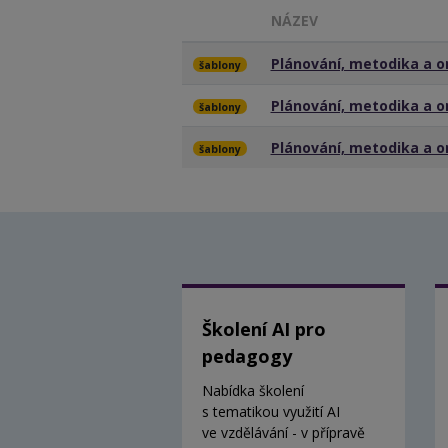
NÁZEV
Plánování, metodika a 
šablony
Plánování, metodika a 
šablony
Plánování, metodika a 
šablony
Školení AI pro
pedagogy
Nabídka školení
s tematikou využití AI
ve vzdělávání - v přípravě