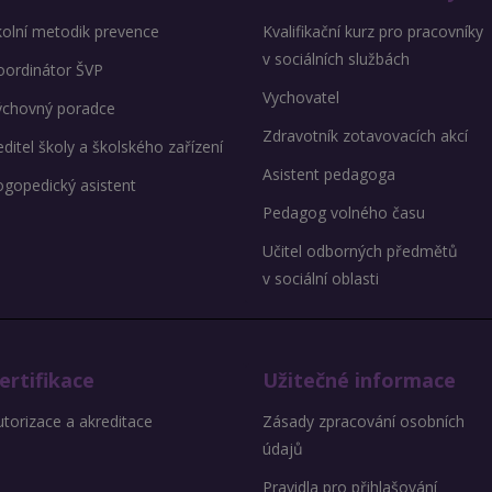
kolní metodik prevence
Kvalifikační kurz pro pracovníky
v sociálních službách
oordinátor ŠVP
Vychovatel
ýchovný poradce
Zdravotník zotavovacích akcí
ditel školy a školského zařízení
Asistent pedagoga
ogopedický asistent
Pedagog volného času
Učitel odborných předmětů
v sociální oblasti
ertifikace
Užitečné informace
torizace a akreditace
Zásady zpracování osobních
údajů
Pravidla pro přihlašování