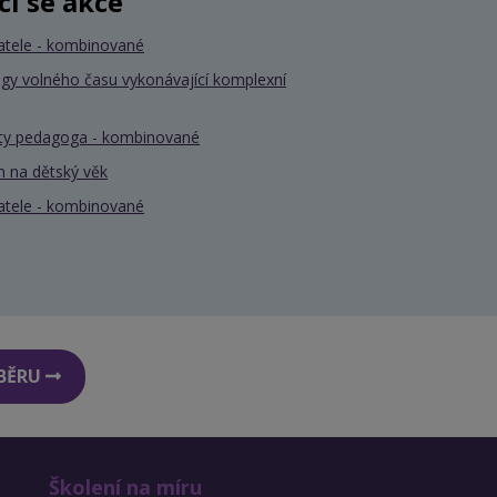
ící se akce
atele - kombinované
gy volného času vykonávající komplexní
nty pedagoga - kombinované
 na dětský věk
atele - kombinované
DBĚRU
Školení na míru