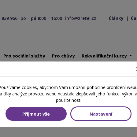
 839 966
po – pá 8:00 – 16:00
info@zretel.cz
Články
|
Ča
Pro sociální služby
Pro chůvy
Rekvalifikační kurzy
todika a organizace práce pedagoga (webinář)
Používáme cookies, abychom Vám umožnili pohodlné prohlížení webu
a díky analýze provozu webu neustále zlepšovali jeho funkce, výkon 
ka a organizace práce pedago
použitelnost.
Přijmout vše
Nastavení