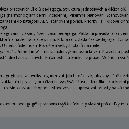
alýza pracovních úkolů pedagoga. Struktura jednotlivých a dílčích cílů
goga (harmonogram denní, vícedenní). Písemné plánování. Stanovování
I – zařazení do kategorií ABC, stanovení pořadí. Priority III – klíčové č
goga.
gování - Zásady řízení času pedagoga. Základní pravidla pro řízení
aktorů a následná práce s nimi. Kdo a co ovládá čas pedagoga. Domác
 Umění důslednosti. Rozdělení velkých úkolů na malé.
 - Váš „Prime Time“ – individuální výkonnostní křivka. Pravidla a po
rostřednictvím sdílených zkušeností z tréninku i z praxe. Možnosti vyu
dagogické pracovníky organizovat jejich práci tak, aby zbytečně neztrá
kladními pravidly pro řízení a využívání času, identifikují konkrétní p
u, rozvinou svou schopnost stanovovat a upravovat priority na základě
sáhnou pedagogičtí pracovníci vyšší efektivity vlastní práce díky 