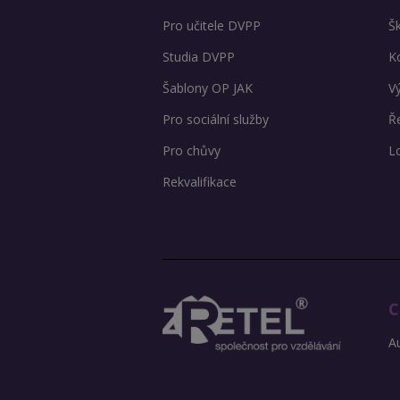
Pro učitele DVPP
Š
Studia DVPP
K
Šablony OP JAK
V
Pro sociální služby
Ře
Pro chůvy
L
Rekvalifikace
C
Au