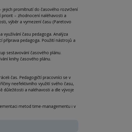
 – jejich promítnutí do časového rozvržení
 priorit – zhodnocení naléhavosti a
innosti, výběr a vymezení času (Paretovo
 a využívání času pedagoga. Analýza
í příprava pedagoga. Použití nástrojů a
stup sestavování časového plánu.
žívání knihy časového plánu.
celi čas. Pedagogičtí pracovníci se v
říčiny neefektivního využití svého času,
 důležitosti a naléhavosti a dle vývoje
implementaci metod time-managementu i v