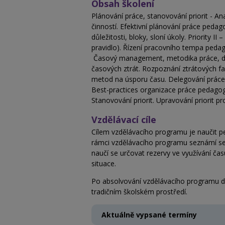
Obsah školení
Plánování práce, stanovování priorit - An
činností. Efektivní plánování práce peda
důležitosti, bloky, sloní úkoly. Priority I
pravidlo). Řízení pracovního tempa peda
Časový management, metodika práce, dele
časových ztrát. Rozpoznání ztrátových f
metod na úsporu času. Delegování práce.
Best-practices organizace práce pedagoga
Stanovování priorit. Upravování priorit p
Vzdělávací cíle
Cílem vzdělávacího programu je naučit pe
rámci vzdělávacího programu seznámí se zá
naučí se určovat rezervy ve využívání čas
situace.
Po absolvování vzdělávacího programu do
tradičním školském prostředí.
Aktuálně vypsané termíny