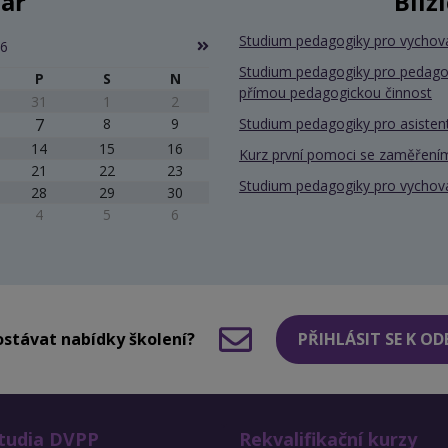
ář
Blíž
Studium pedagogiky pro vychov
26
Studium pedagogiky pro pedago
P
S
N
přímou pedagogickou činnost
31
1
2
7
8
9
Studium pedagogiky pro asiste
14
15
16
Kurz první pomoci se zaměřením
21
22
23
Studium pedagogiky pro vychov
28
29
30
4
5
6
stávat nabídky školení?
PŘIHLÁSIT SE K O
tudia DVPP
Rekvalifikační kurzy