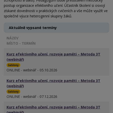
schopností a další). Pedagogům bude představen metodický
postup organizace efektivního učení. Účastník školení si osvojí
získané dovednosti v praktických cvičeních a vše může využít ve
společné výuce heterogenní skupiny žáků.
Aktuálně vypsané termíny
NÁZEV
MÍSTO - TERMÍN
Kurz efektivního učení, rozvoje paměti – Metoda 3T
(webinář)
šablony
ONLINE - webinář - 05.10.2026
Kurz efektivního učení, rozvoje paměti – Metoda 3T
(webinář)
šablony
ONLINE - webinář - 07.12.2026
Kurz efektivního učení, rozvoje paměti – Metoda 3T
(webinář)