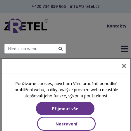
+420 734 839 966
info@zretel.cz
Kontakty
← Šablony OP JAK
Používáme cookies, abychom Vám umožnili pohodlné
šablony
prohlížení webu, a díky analýze provozu webu neustále
Kurz efektivního učení,
zlepšovali jeho funkce, výkon a použitelnost.
rozvoje paměti – Metoda 3T
Přijmout vše
(webinář)
Nastavení