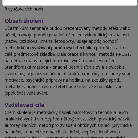
Hodinová dotace
8 vyučovacích hodin
Obsah školení
Účastníkům semináře budou prezentovány metody efektivního
učení, rozvoje paměti (snadné učení encyklopedických znalostí
(názvy, cizí slova, jména, letopočty, údaje apod.) pomocí
metodického využívání paměťových technik a pomůcek a to v
celé předmětové skladbě. Dále práce s knihou, metoda PRQST,
paměťové mapy a jejich efektivní využití v procesu učení,
Standfordská metoda – snadné učení cizích slov a slovíček z
cizího jaz., organizace učení - 6 kroků a metody a techniky sebe-
motivace, psychické přípravy na hodinu, na zkoušky apod.,
metody zvládání stresu. Zřetel bude brán také na inkluzivní
(společné) vzdělávání.
Vzdělávací cíle
Cílem školení je metodický nácvik paměťových technik a jejich
praktické využití v mezipředmětových vztazích, praktický nácvik
autoregulačních metod pro zvládání obtížných situací (psychické
naladění, koncentrace na cíl, zklidnění, zlepšení intuitivních