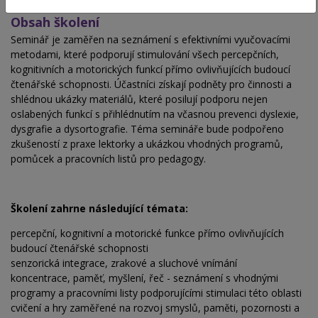
Obsah školení
Seminář je zaměřen na seznámení s efektivními vyučovacími
metodami, které podporují stimulování všech percepčních,
kognitivních a motorických funkcí přímo ovlivňujících budoucí
čtenářské schopnosti. Účastníci získají podněty pro činnosti a
shlédnou ukázky materiálů, které posilují podporu nejen
oslabených funkcí s přihlédnutím na včasnou prevenci dyslexie,
dysgrafie a dysortografie. Téma semináře bude podpořeno
zkušeností z praxe lektorky a ukázkou vhodných programů,
pomůcek a pracovních listů pro pedagogy.
Školení zahrne následující témata:
percepční, kognitivní a motorické funkce přímo ovlivňujících
budoucí čtenářské schopnosti
senzorická integrace, zrakové a sluchové vnímání
koncentrace, paměť, myšlení, řeč - seznámení s vhodnými
programy a pracovními listy podporujícími stimulaci této oblasti
cvičení a hry zaměřené na rozvoj smyslů, paměti, pozornosti a