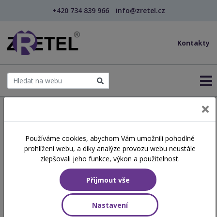
+420 734 839 966
info@zretel.cz
Kontakty
← Šablony OP JAK
Používáme cookies, abychom Vám umožnili pohodlné
šablony
prohlížení webu, a díky analýze provozu webu neustále
Čtenářská pregramotnost
zlepšovali jeho funkce, výkon a použitelnost.
(webinář)
Přijmout vše
Hodinová dotace
Nastavení
8 vyučovacích hodin