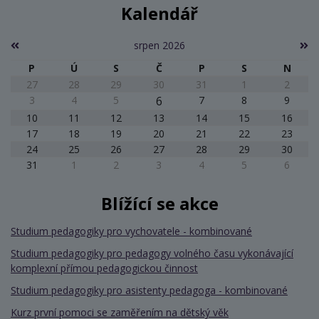
Kalendář
srpen 2026
P
Ú
S
Č
P
S
N
27
28
29
30
31
1
2
3
4
5
6
7
8
9
10
11
12
13
14
15
16
17
18
19
20
21
22
23
24
25
26
27
28
29
30
31
1
2
3
4
5
6
Blížící se akce
Studium pedagogiky pro vychovatele - kombinované
Studium pedagogiky pro pedagogy volného času vykonávající
komplexní přímou pedagogickou činnost
Studium pedagogiky pro asistenty pedagoga - kombinované
Kurz první pomoci se zaměřením na dětský věk