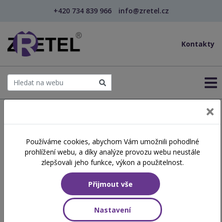
+420 734 839 966
info@zretel.cz
Kontakty
← Šablony OP JAK
Používáme cookies, abychom Vám umožnili pohodlné
šablony
prohlížení webu, a díky analýze provozu webu neustále
Hudebka nás baví
zlepšovali jeho funkce, výkon a použitelnost.
Přijmout vše
Hodinová dotace
8 vyučovacích hodin
Nastavení
Obsah školení