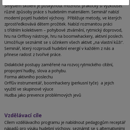
Smyslem školení je poskytnout možnost prakticky si vyzkoušet
různé způsoby práce s hudebním materiálem. Seminář nabízí
moderní pojetí hudební výchovy. Přibližuje metody, ve kterých
zprostředkovává dětem prožitek. Nabízí rozmanitou práci
s třídním kolektivem – pohybové ztvárnění, rytmický doprovod,
hru na Orffovy nástroje, hru na boomwhackery, aktivní poslech.
Umožňuje seznámit se s účinkem všech aktivit „na vlastní kůži“.
Seminář, který rozproudí hudební energií v každém z nás a
přinese radost z tvořivé práce.
Didaktické postupy zaměřené na rozvoj rytmického cítění,
propojení hudby, slova a pohybu.
Forma aktivního poslechu
Orffův instrumentář, boomhackery (perkusní tyče) a jejich
využití ve skupinové výuce
Hudba jako prevence problémových jevů
Vzdělávací cíle
Cílem vzdělávacího programu je nabídnout pedagogům receptář
nápadů pro výuku hudební výchovy, seznámit se s alternativními