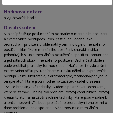
A2024/0145-SP/PC/PP/VP
Hodinová dotace
8 vyučovacích hodin
Obsah školení
Školení přibližuje posluchačům poznatky o mentálním postižení
a expresivních přístupech. První část bude vedena jako
teoretická – přiblížení problematiky terminologie u mentálního
postižení, klasifikace mentálního postižení, charakteristika
jednotlivých skupin mentálního postižení a specifika komunikace
u jednotlivých skupin mentálního postižení. Druhá část školení
bude probíhat prakticky formou osobní zkušenosti s vybranými
expresivními přístupy. Nabídneme ukázku několika expresivních
přístupů (z muzikoterapie, z dramaterapie, z tanečně-pohybové
terapie atd.), které jsou vhodné na začátek každého sezení –
tzv. Ice-breakingové techniky. Budeme pokračovat technikami,
které se zaměřují na nějaký problém (rozvoj komunikace, rozvoj
kreativity atd.) a na závěr zvolíme techniky, které jsou vhodné k
ukončení sezení. Vše bude prokládáno teoretickými znalostmi o
dané problematice a spojeno s vědomostmi o mentálním