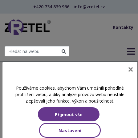
+420 734 839 966
info@zretel.cz
Kontakty
← Šablony OP JAK
Používáme cookies, abychom Vám umožnili pohodlné
Expresivní techniky pro
prohlížení webu, a díky analýze provozu webu neustále
práci se skupinou osob s
zlepšovali jeho funkce, výkon a použitelnost.
mentálním postižením
Přijmout vše
Nastavení
Číslo akreditace