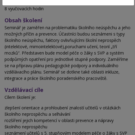
Hodinová dotace
8 vyučovacích hodin
Obsah školení
Seminář je zaměřen na problematiku školního neúspěchu a jeho
možných příčin a prevence. Účastníci budou seznámeni s typy
školního neúspěchu, faktory ovlivňujícími školní neprospěch
(intelektové, mimointelektové),poruchami učení, teorií „tří
mozků“. Představen bude model péče o žáky s SVP a systém
podpůrných opatření pro jednotlivé stupně podpory. Zaměříme
se na přípravu plánu pedagogické podpory a individuálního
vzdělávacího plánu. Seminář se dotkne také oblasti inkluze,
integrace a práce školního poradenského pracoviště.
Vzdělávací cíle
Cílem školení je:
zlepšení orientace a prohloubení znalostí učitelů v otázkách
školního neprospěchu a selhávání
rozšíření jejich kompetencí v oblasti prevence a nápravy
školního neprospěchu
seznámení učitelů s 5. stupňovým modelem péče o žáky s SVP