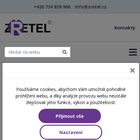
+420 734 839 966
info@zretel.cz
Kontakty
← Šablony OP JAK
Používáme cookies, abychom Vám umožnili pohodlné
šablony
prohlížení webu, a díky analýze provozu webu neustále
Školní neprospěch a
zlepšovali jeho funkce, výkon a použitelnost.
poruchy učení – prevence,
Přijmout vše
příčiny a náprava
Nastavení