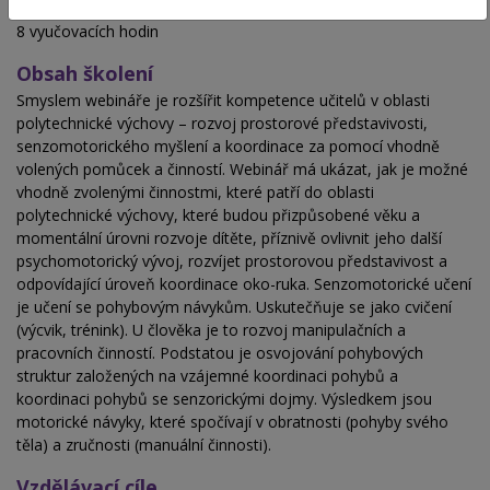
Hodinová dotace
8 vyučovacích hodin
Obsah školení
Smyslem webináře je rozšířit kompetence učitelů v oblasti
polytechnické výchovy – rozvoj prostorové představivosti,
senzomotorického myšlení a koordinace za pomocí vhodně
volených pomůcek a činností.
Webinář má ukázat, jak je možné
vhodně zvolenými činnostmi, které patří do oblasti
polytechnické výchovy, které budou přizpůsobené věku a
momentální úrovni rozvoje dítěte, příznivě ovlivnit jeho další
psychomotorický vývoj, rozvíjet prostorovou představivost a
odpovídající úroveň koordinace oko-ruka. Senzomotorické učení
je učení se pohybovým návykům. Uskutečňuje se jako cvičení
(výcvik, trénink). U člověka je to rozvoj manipulačních a
pracovních činností. Podstatou je osvojování pohybových
struktur založených na vzájemné koordinaci pohybů a
koordinaci pohybů se senzorickými dojmy. Výsledkem jsou
motorické návyky, které spočívají v obratnosti (pohyby svého
těla) a zručnosti (manuální činnosti).
Vzdělávací cíle