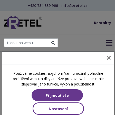
+420 734 839 966
info@zretel.cz
Kontakty
← Šablony OP JAK
Používáme cookies, abychom Vám umožnili pohodlné
šablony
prohlížení webu, a díky analýze provozu webu neustále
Polytechnická výchova -
zlepšovali jeho funkce, výkon a použitelnost.
rozvoj prostorové
Přijmout vše
představivosti
Nastavení