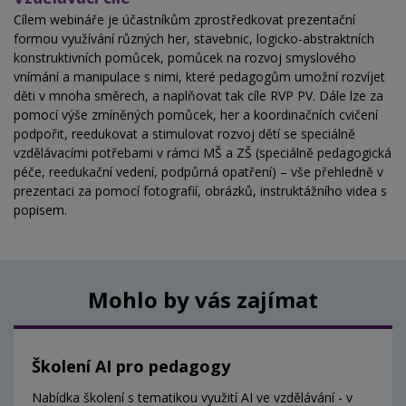
Cílem webináře je účastníkům zprostředkovat prezentační
formou využívání různých her, stavebnic, logicko-abstraktních
konstruktivních pomůcek, pomůcek na rozvoj smyslového
vnímání a manipulace s nimi, které pedagogům umožní rozvíjet
děti v mnoha směrech, a naplňovat tak cíle RVP PV. Dále lze za
pomocí výše zmíněných pomůcek, her a koordinačních cvičení
podpořit, reedukovat a stimulovat rozvoj dětí se speciálně
vzdělávacími potřebami v rámci MŠ a ZŠ (speciálně pedagogická
péče, reedukační vedení, podpůrná opatření) – vše přehledně v
prezentaci za pomocí fotografií, obrázků, instruktážního videa s
popisem.
Mohlo by vás zajímat
Školení AI pro pedagogy
Nabídka školení s tematikou využití AI ve vzdělávání - v