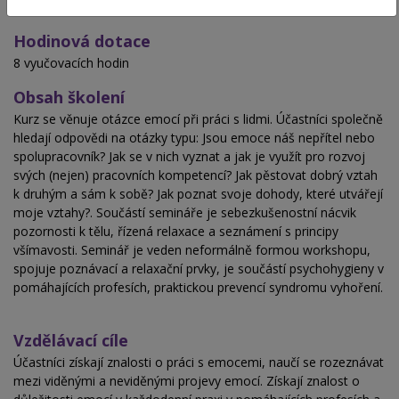
A2023/0867-SP/PC/PP
Hodinová dotace
8 vyučovacích hodin
Obsah školení
Kurz se věnuje otázce emocí při práci s lidmi. Účastníci společně
hledají odpovědi na otázky typu: Jsou emoce náš nepřítel nebo
spolupracovník? Jak se v nich vyznat a jak je využít pro rozvoj
svých (nejen) pracovních kompetencí? Jak pěstovat dobrý vztah
k druhým a sám k sobě? Jak poznat svoje dohody, které utvářejí
moje vztahy?. Součástí semináře je sebezkušenostní nácvik
pozornosti k tělu, řízená relaxace a seznámení s principy
všímavosti. Seminář je veden neformálně formou workshopu,
spojuje poznávací a relaxační prvky, je součástí psychohygieny v
pomáhajících profesích, praktickou prevencí syndromu vyhoření.
Vzdělávací cíle
Účastníci získají znalosti o práci s emocemi, naučí se rozeznávat
mezi viděnými a neviděnými projevy emocí. Získají znalost o