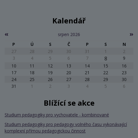
Kalendář
srpen 2026
P
Ú
S
Č
P
S
N
27
28
29
30
31
1
2
3
4
5
6
7
8
9
10
11
12
13
14
15
16
17
18
19
20
21
22
23
24
25
26
27
28
29
30
31
1
2
3
4
5
6
Blížící se akce
Studium pedagogiky pro vychovatele - kombinované
Studium pedagogiky pro pedagogy volného času vykonávající
komplexní přímou pedagogickou činnost