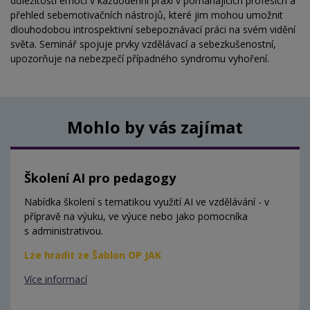
důležitosti emocí v každodenní praxi v pomáhajících profesích a
přehled sebemotivačních nástrojů, které jim mohou umožnit
dlouhodobou introspektivní sebepoznávací práci na svém vidění
světa. Seminář spojuje prvky vzdělávací a sebezkušenostní,
upozorňuje na nebezpečí případného syndromu vyhoření.
Mohlo by vás zajímat
Školení AI pro pedagogy
Nabídka školení s tematikou využití AI ve vzdělávání - v
přípravě na výuku, ve výuce nebo jako pomocníka
s administrativou.
Lze hradit ze Šablon OP JAK
Více informací