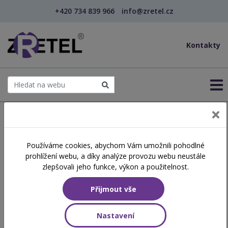
+420 734 839 966
info@zretel.cz
Kontakty
← Šablony OP JAK
Používáme cookies, abychom Vám umožnili pohodlné
Proaktivní práce s emocemi
prohlížení webu, a díky analýze provozu webu neustále
a revitalizační strategie při
zlepšovali jeho funkce, výkon a použitelnost.
práci s lidmi
Přijmout vše
Nastavení
Číslo akreditace