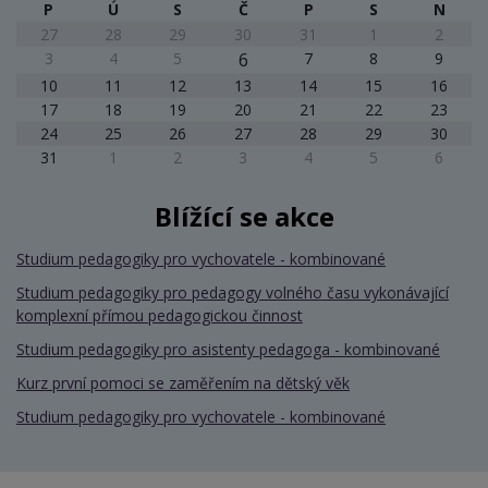
P
Ú
S
Č
P
S
N
27
28
29
30
31
1
2
3
4
5
6
7
8
9
10
11
12
13
14
15
16
17
18
19
20
21
22
23
24
25
26
27
28
29
30
31
1
2
3
4
5
6
Blížící se akce
Studium pedagogiky pro vychovatele - kombinované
Studium pedagogiky pro pedagogy volného času vykonávající
komplexní přímou pedagogickou činnost
Studium pedagogiky pro asistenty pedagoga - kombinované
Kurz první pomoci se zaměřením na dětský věk
Studium pedagogiky pro vychovatele - kombinované