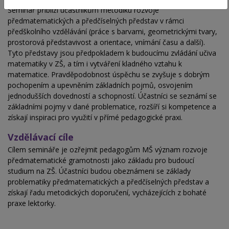
Seminář přiblíží účastníkům metodiku rozvoje
předmatematických a předčíselných představ v rámci
předškolního vzdělávání (práce s barvami, geometrickými tvary,
prostorová představivost a orientace, vnímání času a další).
Tyto představy jsou předpokladem k budoucímu zvládání učiva
matematiky v ZŠ, a tím i vytváření kladného vztahu k
matematice. Pravděpodobnost úspěchu se zvyšuje s dobrým
pochopením a upevněním základních pojmů, osvojením
jednodušších dovedností a schopností. Účastníci se seznámí se
základními pojmy v dané problematice, rozšíří si kompetence a
získají inspiraci pro využití v přímé pedagogické praxi.
Vzdělávací cíle
Cílem semináře je ozřejmit pedagogům MŠ význam rozvoje
předmatematické gramotnosti jako základu pro budoucí
studium na ZŠ. Účastníci budou obeznámeni se základy
problematiky předmatematických a předčíselných představ a
získají řadu metodických doporučení, vycházejících z bohaté
praxe lektorky.