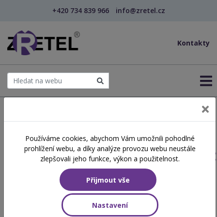
+420 734 839 966
info@zretel.cz
Kontakty
← Šablony OP JAK
Používáme cookies, abychom Vám umožnili pohodlné
šablony
prohlížení webu, a díky analýze provozu webu neustále
Matematická_pregramotnost
zlepšovali jeho funkce, výkon a použitelnost.
Přijmout vše
Hodinová dotace
8 vyučovacích hodin
Nastavení
Obsah školení