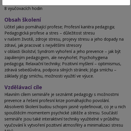
Hodinová dotace
8 vyučovacích hodin
Obsah školení
Učitel jako pomáhající profese; Profesní kariéra pedagoga;
Pedagogická profese a stres – důležitost stresu
v našem životě, zdroje stresu, projevy stresu a jeho dopady na
zdraví, jak pracovat s největšími stresory
v oblasti školství; Syndrom vyhoření a jeho prevence – jak být
zapáleným pedagogem, ale nevyhořet; Psychohygiena
pedagoga; Relaxační techniky; Pozitivní myšlení – optimismus,
zdravá sebedůvěra, podpora silných stránek; Jóga smíchu –
základy jógy smíchu, možnosti využití ve výuce.
Vzdělávací cíle
Hlavním cílem semináře je seznámit pedagogy s možnostmi
prevence a řešení profesní krize pomáhajícího povolání.
Absolventi školení budou schopni jasně vydefinovat, co je u nich
spouštěcím momentem psychické zátěže a stresu. Součástí
semináře jsou také interaktivní techniky využitelné v průběhu
vyučování k vytvoření pozitivní atmosféry a minimalizaci stresu