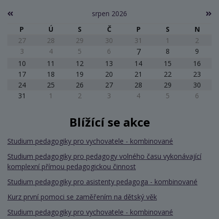
srpen 2026
P
Ú
S
Č
P
S
N
27
28
29
30
31
1
2
3
4
5
6
7
8
9
10
11
12
13
14
15
16
17
18
19
20
21
22
23
24
25
26
27
28
29
30
31
1
2
3
4
5
6
Blížící se akce
Studium pedagogiky pro vychovatele - kombinované
Studium pedagogiky pro pedagogy volného času vykonávající
komplexní přímou pedagogickou činnost
Studium pedagogiky pro asistenty pedagoga - kombinované
Kurz první pomoci se zaměřením na dětský věk
Studium pedagogiky pro vychovatele - kombinované