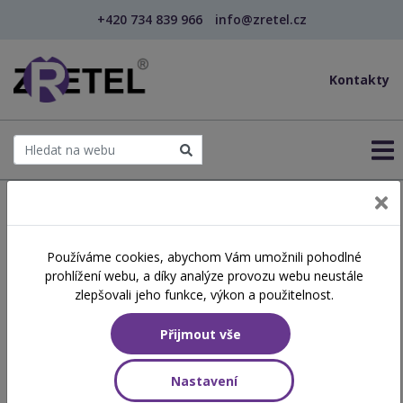
+420 734 839 966
info@zretel.cz
Kontakty
← Šablony OP JAK
Používáme cookies, abychom Vám umožnili pohodlné
šablony
prohlížení webu, a díky analýze provozu webu neustále
Základy stress
zlepšovali jeho funkce, výkon a použitelnost.
managementu pro
Přijmout vše
pedagogy
Nastavení