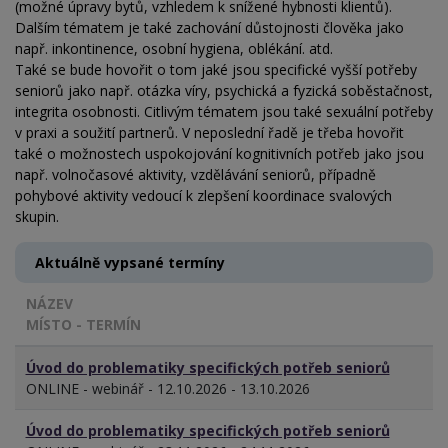
(možné úpravy bytů, vzhledem k snížené hybnosti klientů).
Dalším tématem je také zachování důstojnosti člověka jako
např. inkontinence, osobní hygiena, oblékání. atd.
Také se bude hovořit o tom jaké jsou specifické vyšší potřeby
seniorů jako např. otázka víry, psychická a fyzická soběstačnost,
integrita osobnosti. Citlivým tématem jsou také sexuální potřeby
v praxi a soužití partnerů. V neposlední řadě je třeba hovořit
také o možnostech uspokojování kognitivních potřeb jako jsou
např. volnočasové aktivity, vzdělávání seniorů, případně
pohybové aktivity vedoucí k zlepšení koordinace svalových
skupin.
Aktuálně vypsané termíny
NÁZEV
MÍSTO - TERMÍN
Úvod do problematiky specifických potřeb seniorů
ONLINE - webinář - 12.10.2026 - 13.10.2026
Úvod do problematiky specifických potřeb seniorů