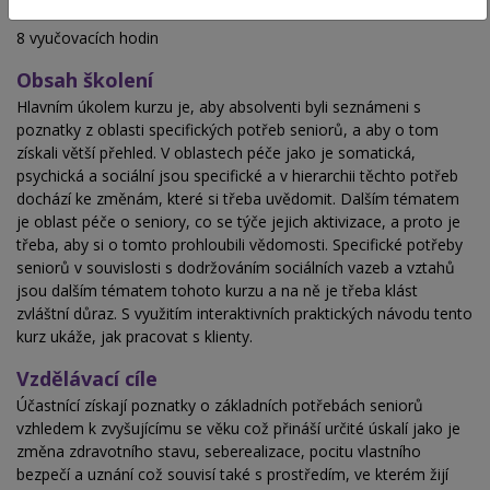
Hodinová dotace
8 vyučovacích hodin
Obsah školení
Hlavním úkolem kurzu je, aby absolventi byli seznámeni s
poznatky z oblasti specifických potřeb seniorů, a aby o tom
získali větší přehled. V oblastech péče jako je somatická,
psychická a sociální jsou specifické a v hierarchii těchto potřeb
dochází ke změnám, které si třeba uvědomit. Dalším tématem
je oblast péče o seniory, co se týče jejich aktivizace, a proto je
třeba, aby si o tomto prohloubili vědomosti. Specifické potřeby
seniorů v souvislosti s dodržováním sociálních vazeb a vztahů
jsou dalším tématem tohoto kurzu a na ně je třeba klást
zvláštní důraz. S využitím interaktivních praktických návodu tento
kurz ukáže, jak pracovat s klienty.
Vzdělávací cíle
Účastnící získají poznatky o základních potřebách seniorů
vzhledem k zvyšujícímu se věku což přináší určité úskalí jako je
změna zdravotního stavu, seberealizace, pocitu vlastního
bezpečí a uznání což souvisí také s prostředím, ve kterém žijí