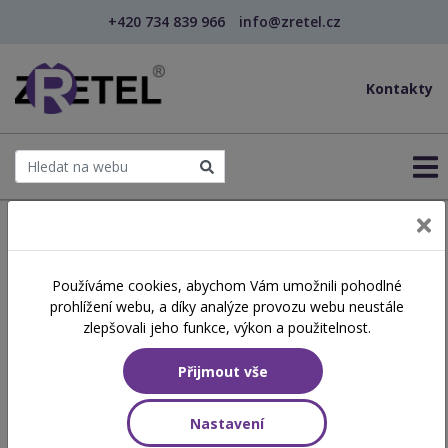
+420 734 839 966
info@zretel.cz
Kontakty
← Šablony OP JAK
Používáme cookies, abychom Vám umožnili pohodlné
Úvod do problematiky
prohlížení webu, a díky analýze provozu webu neustále
specifických potřeb seniorů
zlepšovali jeho funkce, výkon a použitelnost.
Přijmout vše
Číslo akreditace
A2026/0583-SP/PC
Nastavení