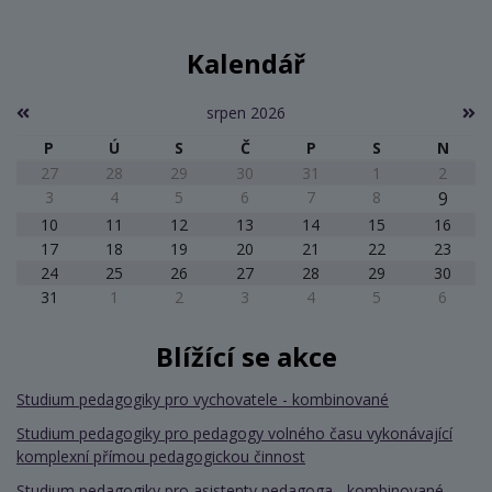
Kalendář
srpen 2026
P
Ú
S
Č
P
S
N
27
28
29
30
31
1
2
3
4
5
6
7
8
9
10
11
12
13
14
15
16
17
18
19
20
21
22
23
24
25
26
27
28
29
30
31
1
2
3
4
5
6
Blížící se akce
Studium pedagogiky pro vychovatele - kombinované
Studium pedagogiky pro pedagogy volného času vykonávající
komplexní přímou pedagogickou činnost
Studium pedagogiky pro asistenty pedagoga - kombinované