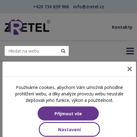
+420 734 839 966
info@zretel.cz
Kontakty
← Šablony OP JAK
Používáme cookies, abychom Vám umožnili pohodlné
Tradiční i netradiční
prohlížení webu, a díky analýze provozu webu neustále
pohybové činnosti a hry v
zlepšovali jeho funkce, výkon a použitelnost.
MŠ a ŠD
Přijmout vše
Nastavení
Hodinová dotace