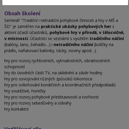
5 vyučovacích hodin
Obsah školení
Seminář "Tradiční i netradiční pohybové činnosti a hry v MŠ a
ŠD" je zaměřen na
praktické ukázky pohybových her
s
aktivní účastí účastníků,
pohybové hry v přírodě, v tělocvičně,
v místnosti
. Účastníci se seznámí s využitím
tradičního náčiní
(balóny, lano, švihadlo…) i
netradičního náčiní
(kolíčky na
prádlo, nafukovací balónky, tácky, noviny apod…):
hry pro rozvoj rychlostních, vytrvalostních, obratnostních
schopností
hry do úvodních částí TV, na uklidnění a závěr hodiny
hry pro osvojování různých způsobů lokomoce
hry pro ovlivňování kondičních a koordinačních předpokladů
hry soutěživé, honičky
hry pro rozvoj pohybové představivosti a tvořivost
hry pro rozvoj sebedůvěry a odvahy
hry kontaktní