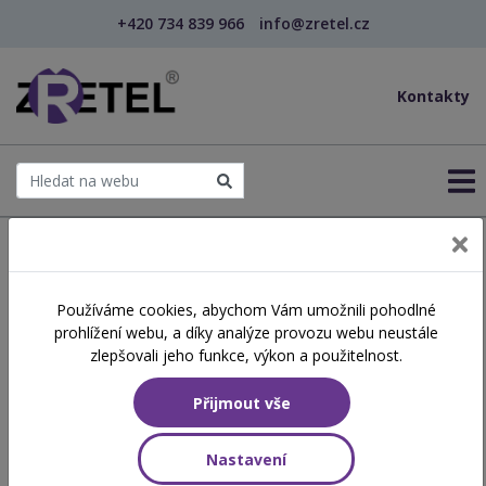
+420 734 839 966
info@zretel.cz
Kontakty
← Šablony OP JAK
Používáme cookies, abychom Vám umožnili pohodlné
šablony
prohlížení webu, a díky analýze provozu webu neustále
Reedukační skupiny pro
zlepšovali jeho funkce, výkon a použitelnost.
děti s SPU na ZŠ
Přijmout vše
Hodinová dotace
Nastavení
8 vyučovacích hodin