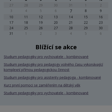
27
28
29
30
31
1
2
3
4
5
6
7
8
9
10
11
12
13
14
15
16
17
18
19
20
21
22
23
24
25
26
27
28
29
30
31
1
2
3
4
5
6
Blížící se akce
Studium pedagogiky pro vychovatele - kombinované
Studium pedagogiky pro pedagogy volného času vykonávající
komplexní přímou pedagogickou činnost
Studium pedagogiky pro asistenty pedagoga - kombinované
Kurz první pomoci se zaměřením na dětský věk
Studium pedagogiky pro vychovatele - kombinované