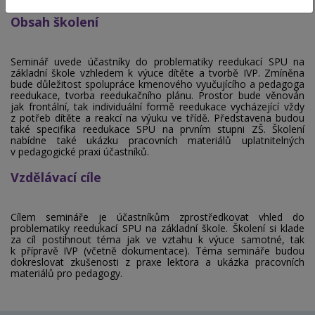
Obsah školení
Seminář uvede účastníky do problematiky reedukací SPU na
základní škole vzhledem k výuce dítěte a tvorbě IVP. Zmíněna
bude důležitost spolupráce kmenového vyučujícího a pedagoga
reedukace, tvorba reedukačního plánu. Prostor bude věnován
jak frontální, tak individuální formě reedukace vycházející vždy
z potřeb dítěte a reakcí na výuku ve třídě. Představena budou
také specifika reedukace SPU na prvním stupni ZŠ. Školení
nabídne také ukázku pracovních materiálů uplatnitelných
v pedagogické praxi účastníků.
Vzdělávací cíle
Cílem semináře je účastníkům zprostředkovat vhled do
problematiky
reedukací SPU na základní škole.
Školení si klade
za cíl postihnout téma jak ve vztahu k výuce samotné, tak
k přípravě IVP (včetně dokumentace). Téma semináře budou
dokreslovat zkušenosti z praxe lektora a ukázka pracovních
materiálů pro pedagogy.