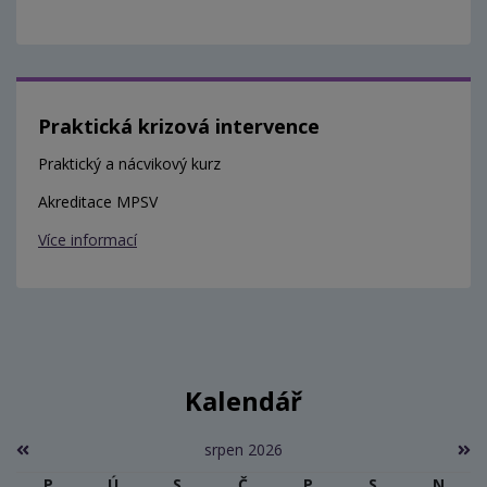
Praktická krizová intervence
Praktický a nácvikový kurz
Akreditace MPSV
Více informací
Kalendář
srpen 2026
P
Ú
S
Č
P
S
N