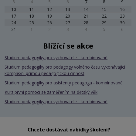
3
4
5
6
7
8
9
10
11
12
13
14
15
16
17
18
19
20
21
22
23
24
25
26
27
28
29
30
31
1
2
3
4
5
6
Blížící se akce
Studium pedagogiky pro vychovatele - kombinované
Studium pedagogiky pro pedagogy volného času vykonávající
komplexní přímou pedagogickou činnost
Studium pedagogiky pro asistenty pedagoga - kombinované
Kurz první pomoci se zaměřením na dětský věk
Studium pedagogiky pro vychovatele - kombinované
Chcete dostávat nabídky školení?