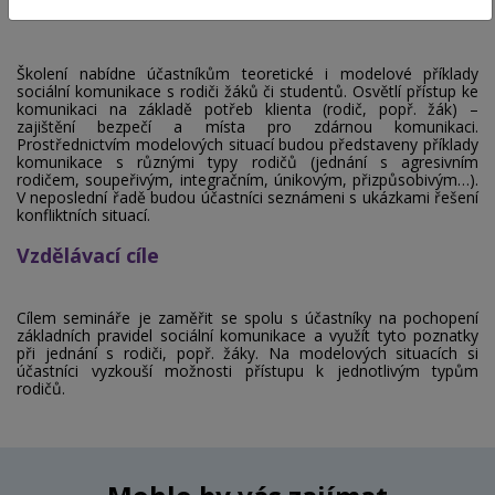
Obsah školení
Školení nabídne účastníkům teoretické i modelové příklady
sociální komunikace s rodiči žáků či studentů. Osvětlí přístup ke
komunikaci na základě potřeb klienta (rodič, popř. žák) –
zajištění bezpečí a místa pro zdárnou komunikaci.
Prostřednictvím modelových situací budou představeny příklady
komunikace s různými typy rodičů (jednání s agresivním
rodičem, soupeřivým, integračním, únikovým, přizpůsobivým…).
V neposlední řadě budou účastníci seznámeni s ukázkami řešení
konfliktních situací.
Vzdělávací cíle
Cílem semináře je zaměřit se spolu s účastníky na pochopení
základních pravidel sociální komunikace a využít tyto poznatky
při jednání s rodiči, popř. žáky. Na modelových situacích si
účastníci vyzkouší možnosti přístupu k jednotlivým typům
rodičů.