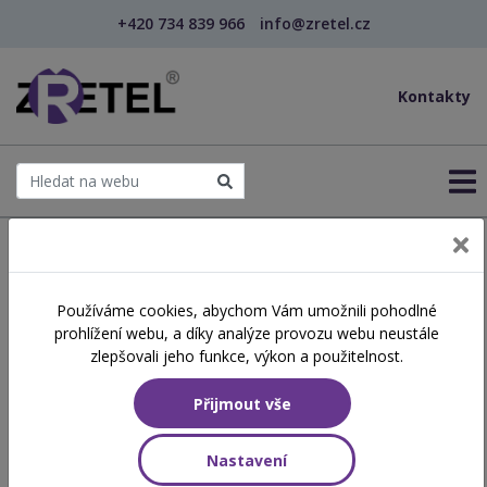
+420 734 839 966
info@zretel.cz
Kontakty
← Šablony OP JAK
Používáme cookies, abychom Vám umožnili pohodlné
Komunikace s rodiči žáků a
prohlížení webu, a díky analýze provozu webu neustále
studentů
zlepšovali jeho funkce, výkon a použitelnost.
Přijmout vše
Hodinová dotace
6 vyučovacích hodin
Nastavení