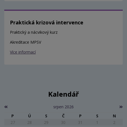
Praktická krizová intervence
Praktický a nácvikový kurz
Akreditace MPSV
Více informací
Kalendář
srpen 2026
P
Ú
S
Č
P
S
N
27
28
29
30
31
1
2